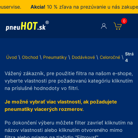
e.
Akcia!
10 % zľava na prezúvanie u nás zakupených p
0
Strán
\
\
\
\
\
Úvod
Obchod
Pneumatiky
Dodávkové
Celoročné
4
Vážený zákazník, pre použitie filtra na našom e-shope,
vyberte vlastnosti pre požadovanú kategóriu kliknutím
na príslušné hodnodoty vo filtri.
Je možné vybrať viac vlastností, ak požadujete
pneumatiky viacerých rozmerov.
Po dokončení výberu môžete filter zavrieť kliknutím na
názov vlastnosti alebo kliknutím otvoreného mimo
filtra alebo priamo na tlačidlo "Filtrovať".