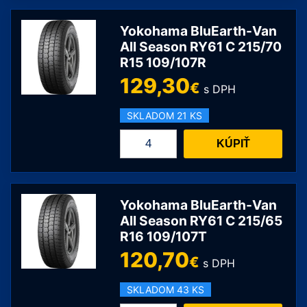
Season
VAN11
Yokohama BluEarth-Van
215/65
All Season RY61 C 215/70
R15 109/107R
R16
C
129,30
€
s DPH
109/107
R
SKLADOM 21 KS
množstvo
KÚPIŤ
Yokohama
BluEarth-
Van
All
Yokohama BluEarth-Van
Season
All Season RY61 C 215/65
R16 109/107T
RY61
C
120,70
€
s DPH
215/70
R15
SKLADOM 43 KS
109/107R