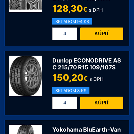
C
128,30
€
s DPH
205/65
R16
SKLADOM 94 KS
107/105T
množstvo
KÚPIŤ
Nokian
Tyres
Seasonproof
C1
Dunlop ECONODRIVE AS
C
C 215/70 R15 109/107S
235/65
150,20
€
s DPH
R16
115/113R
SKLADOM 8 KS
množstvo
KÚPIŤ
Dunlop
ECONODRIVE
AS
C
Yokohama BluEarth-Van