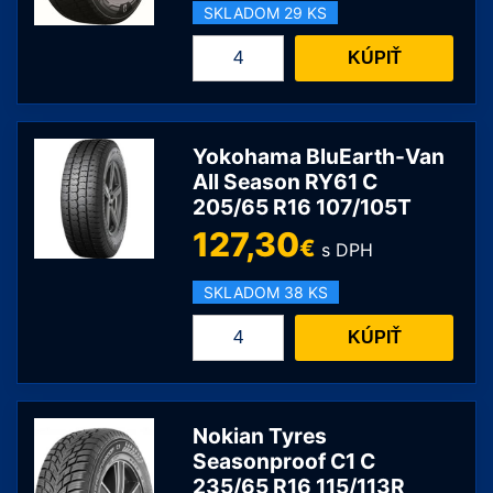
SKLADOM 29 KS
množstvo
KÚPIŤ
Bridgestone
DURAVIS
ALL
SEASON
Yokohama BluEarth-Van
EVO
All Season RY61 C
205/65 R16 107/105T
C
195/75
127,30
€
s DPH
R16
110R
SKLADOM 38 KS
množstvo
KÚPIŤ
Yokohama
BluEarth-
Van
All
Nokian Tyres
Season
Seasonproof C1 C
235/65 R16 115/113R
RY61