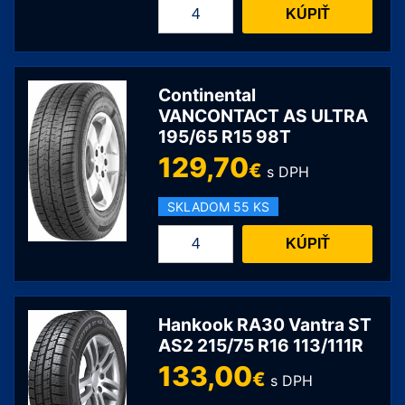
množstvo
KÚPIŤ
Yokohama
BluEarth-
Van
All
Continental
Season
VANCONTACT AS ULTRA
195/65 R15 98T
RY61
C
129,70
€
s DPH
215/65
R16
SKLADOM 55 KS
109/107T
množstvo
KÚPIŤ
Continental
VANCONTACT
AS
ULTRA
Hankook RA30 Vantra ST
195/65
AS2 215/75 R16 113/111R
R15
133,00
€
s DPH
98T