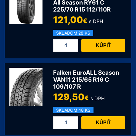
215/70
All Season RY61 C
225/70 R15 112/110R
R15
109/107S
121,00
€
s DPH
SKLADOM 28 KS
množstvo
KÚPIŤ
Yokohama
BluEarth-
Van
All
Falken EuroALL Season
Season
VAN11 215/65 R16 C
109/107 R
RY61
C
129,50
€
s DPH
225/70
R15
SKLADOM 48 KS
112/110R
množstvo
KÚPIŤ
Falken
EuroALL