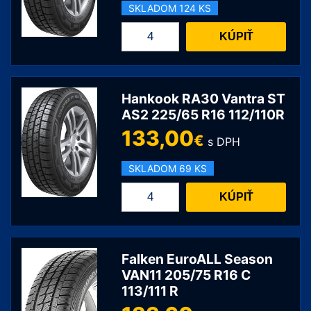
SKLADOM 124 KS
množstvo
KÚPIŤ
Hankook
RA30
Vantra
ST
Hankook RA30 Vantra ST
AS2
AS2 225/65 R16 112/110R
215/75
133,00
€
s DPH
R16
113/111R
SKLADOM 69 KS
množstvo
KÚPIŤ
Hankook
RA30
Vantra
ST
Falken EuroALL Season
AS2
VAN11 205/75 R16 C
113/111 R
225/65
R16