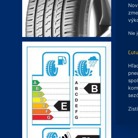
Nov
zme
výko
Nie 
Ľutu
Hľad
pneu
spo
komp
sez
Zist