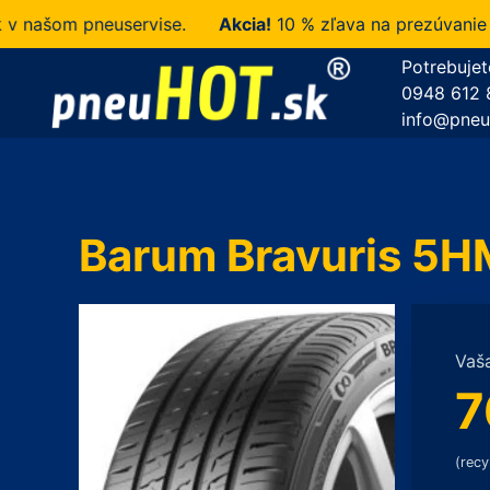
ašom pneuservise.
Akcia!
10 % zľava na prezúvanie u ná
Potrebujet
0948 612 
info@pneu
Barum Bravuris 5H
Vaš
7
(recy