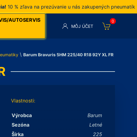
 % zľava na prezúvanie u nás zakupených pneumatík v na
VIS/AUTOSERVIS
0
MÔJ ÚČET
\
eumatiky
Barum Bravuris 5HM 225/40 R18 92Y XL FR
R
Vlastnosti:
Výrobca
Barum
Sezóna
Letné
Šírka
225