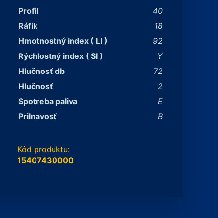
Profil
40
Ráfik
18
Hmotnostný index ( LI )
92
Rýchlostný index ( SI )
Y
Hlučnosť db
72
Hlučnosť
2
Spotreba paliva
E
Prilnavosť
B
Kód produktu:
15407430000