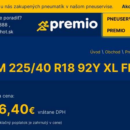
s zakupených pneumatík v našom pneuservise.
Akcia!
10
e poradiť?
PNEUSER
888
,
PREMIO
hot.sk
\
\
Úvod
Obchod
Pn
M 225/40 R18 92Y XL F
a cena:
6,40
€
vrátane DPH
klačný poplatok je zahrnutý v cene)