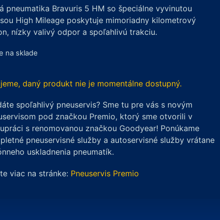
á pneumatika Bravuris 5 HM so špeciálne vyvinutou
sou High Mileage poskytuje mimoriadny kilometrový
n, nízky valivý odpor a spoľahlivú trakciu.
je na sklade
jeme, daný produkt nie je momentálne dostupný.
áte spoľahlivý pneuservis? Sme tu pre vás s novým
servisom pod značkou Premio, ktorý sme otvorili v
lupráci s renomovanou značkou Goodyear! Ponúkame
letné pneuservisné služby a autoservisné služby vrátane
ónneho uskladnenia pneumatík.
ite viac na stránke:
Pneuservis Premio