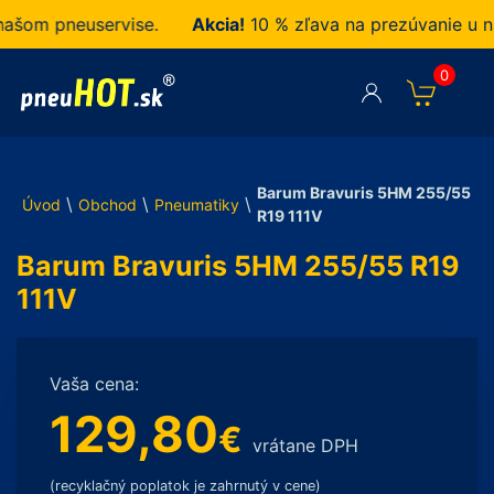
om pneuservise.
Akcia!
10 % zľava na prezúvanie u nás 
0
Barum Bravuris 5HM 255/55
\
\
\
Úvod
Obchod
Pneumatiky
R19 111V
Barum Bravuris 5HM 255/55 R19
111V
Vaša cena:
129,80
€
vrátane DPH
(recyklačný poplatok je zahrnutý v cene)