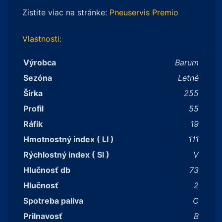
Zistite viac na stránke:
Pneuservis Premio
Vlastnosti:
Výrobca
Barum
Sezóna
Letné
Šírka
255
Profil
55
Ráfik
19
Hmotnostný index ( LI )
111
Rýchlostný index ( SI )
V
Hlučnosť db
73
Hlučnosť
2
Spotreba paliva
C
Prilnavosť
B