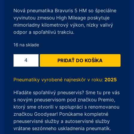
Nová pneumatika Bravuris 5 HM so špeciálne
vyvinutou zmesou High Mileage poskytuje
mimoriadny kilometrový výkon, nízky valivý
odpor a spoľahlivú trakciu.
16 na sklade
množstvo
PRIDAŤ DO KOŠÍKA
Barum
Bravuris
5HM
Pneumatiky vyrobené najneskôr v roku:
2025
255/55
Hľadáte spoľahlivý pneuservis? Sme tu pre vás
R19
s novým pneuservisom pod značkou Premio,
111V
ktorý sme otvorili v spolupráci s renomovanou
značkou Goodyear! Ponúkame kompletné
pneuservisné služby a autoservisné služby
vrátane sezónneho uskladnenia pneumatík.