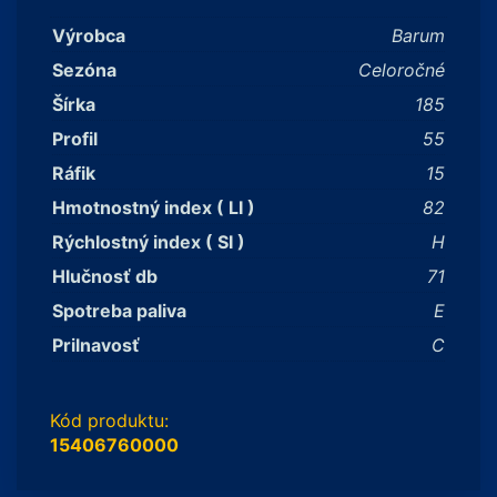
Výrobca
Barum
Sezóna
Celoročné
Šírka
185
Profil
55
Ráfik
15
Hmotnostný index ( LI )
82
Rýchlostný index ( SI )
H
Hlučnosť db
71
Spotreba paliva
E
Prilnavosť
C
Kód produktu:
15406760000