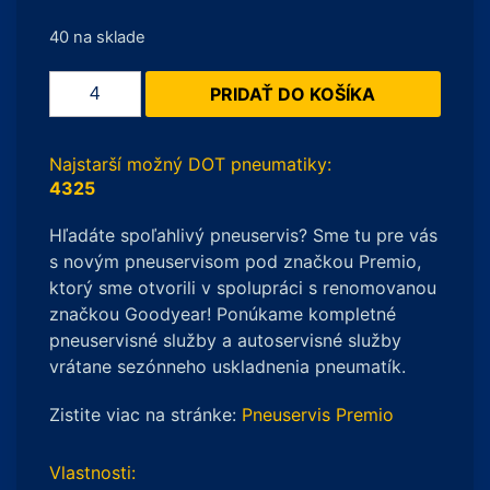
40 na sklade
množstvo
PRIDAŤ DO KOŠÍKA
Barum
QUARTARIS
5
Najstarší možný DOT pneumatiky:
185/55
4325
R15
Hľadáte spoľahlivý pneuservis? Sme tu pre vás
82H
s novým pneuservisom pod značkou Premio,
ktorý sme otvorili v spolupráci s renomovanou
značkou Goodyear! Ponúkame kompletné
pneuservisné služby a autoservisné služby
vrátane sezónneho uskladnenia pneumatík.
Zistite viac na stránke:
Pneuservis Premio
Vlastnosti: