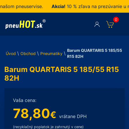
om pneuservise.
Akcia!
10 % zľava na prezúvanie u nás
0
Barum QUARTARIS 5 185/55
\
\
\
Úvod
Obchod
Pneumatiky
R15 82H
Barum QUARTARIS 5 185/55 R15
82H
Vaša cena:
78,80
€
vrátane DPH
(recyklačný poplatok je zahrnutý v cene)