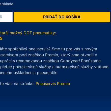
a sklade
žstvo
PRIDAŤ DO KOŠÍKA
um
taris
starší možný DOT pneumatiky:
/55
5
áte spoľahlivý pneuservis? Sme tu pre vás s novým
servisom pod značkou Premio, ktorý sme otvorili v
lupráci s renomovanou značkou Goodyear! Ponúkame
letné pneuservisné služby a autoservisné služby vrátane
ónneho uskladnenia pneumatík.
ite viac na stránke:
Pneuservis Premio