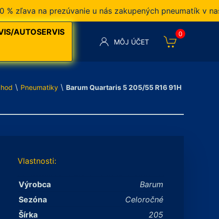
ľava na prezúvanie u nás zakupených pneumatík v našom 
VIS/AUTOSERVIS
0
MÔJ ÚČET
\
\
hod
Pneumatiky
Barum Quartaris 5 205/55 R16 91H
Vlastnosti:
Výrobca
Barum
Sezóna
Celoročné
Šírka
205