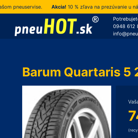
 pneuservise.
Akcia!
10 % zľava na prezúvanie u nás z
Potrebujet
0948 612 
info@pneu
Barum Quartaris 5
Vaš
7
(recy