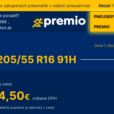
akupených pneumatík v našom pneuservise.
Akcia!
10 % z
e poradiť?
PNEUSER
888
,
PREMIO
hot.sk
\
Úvod
Obc
 205/55 R16 91H
a cena:
4,50
€
vrátane DPH
klačný poplatok je zahrnutý v cene)