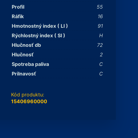
Profil
55
Ráfik
16
Hmotnostný index ( LI )
91
Rýchlostný index ( SI )
H
Hlučnosť db
72
Hlučnosť
2
Spotreba paliva
C
Prilnavosť
C
Kód produktu:
15406960000