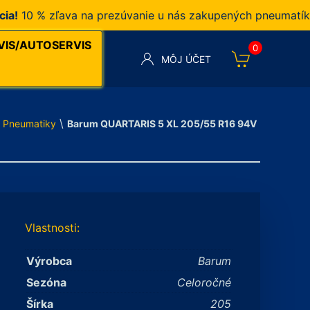
0 % zľava na prezúvanie u nás zakupených pneumatík v n
VIS/AUTOSERVIS
0
MÔJ ÚČET
\
Pneumatiky
Barum QUARTARIS 5 XL 205/55 R16 94V
Vlastnosti:
Výrobca
Barum
Sezóna
Celoročné
Šírka
205