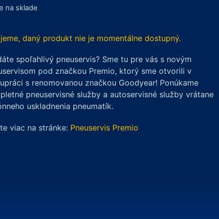
je na sklade
jeme, daný produkt nie je momentálne dostupný.
áte spoľahlivý pneuservis? Sme tu pre vás s novým
servisom pod značkou Premio, ktorý sme otvorili v
lupráci s renomovanou značkou Goodyear! Ponúkame
letné pneuservisné služby a autoservisné služby vrátane
ónneho uskladnenia pneumatík.
ite viac na stránke:
Pneuservis Premio