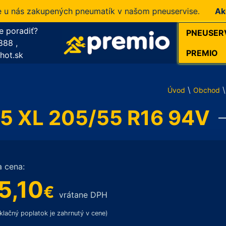
ás zakupených pneumatík v našom pneuservise.
Akcia!
1
e poradiť?
PNEUSER
888
,
PREMIO
hot.sk
\
\
Úvod
Obchod
5 XL 205/55 R16 94V
a cena:
5,10
€
vrátane DPH
klačný poplatok je zahrnutý v cene)