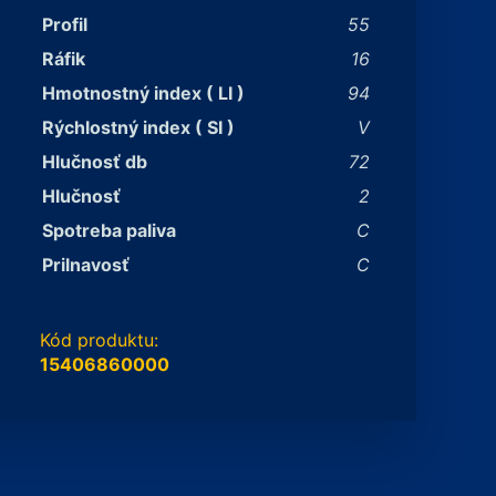
Profil
55
Ráfik
16
Hmotnostný index ( LI )
94
Rýchlostný index ( SI )
V
Hlučnosť db
72
Hlučnosť
2
Spotreba paliva
C
Prilnavosť
C
Kód produktu:
15406860000