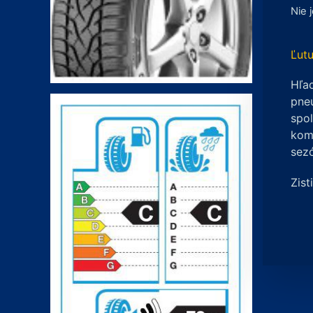
Nie 
Ľutu
Hľad
pneu
spo
komp
sez
Zist