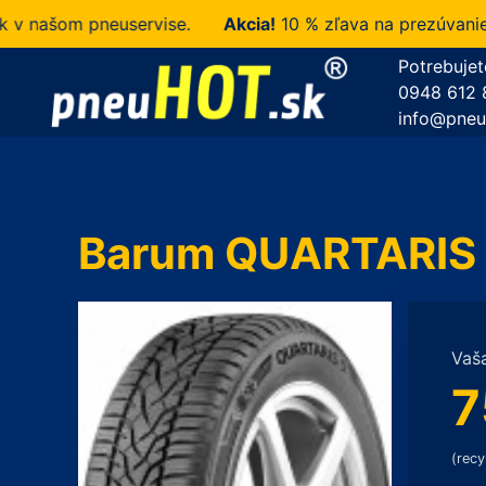
našom pneuservise.
Akcia!
10 % zľava na prezúvanie u n
Potrebujet
0948 612 
info@pneu
Barum QUARTARIS 
Vaš
7
(recy