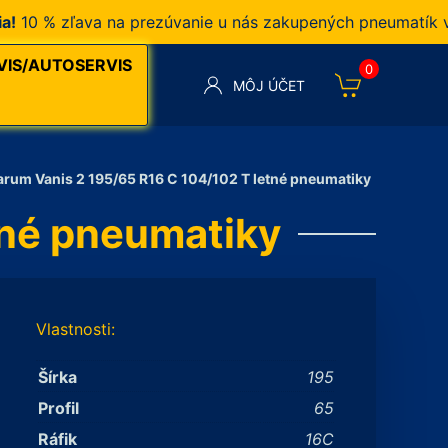
 % zľava na prezúvanie u nás zakupených pneumatík v naš
VIS/AUTOSERVIS
0
MÔJ ÚČET
arum Vanis 2 195/65 R16 C 104/102 T letné pneumatiky
tné pneumatiky
Vlastnosti:
Šírka
195
Profil
65
Ráfik
16C