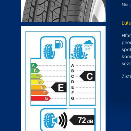
Nie 
Ľutu
Hľad
pneu
spo
komp
sez
Zist