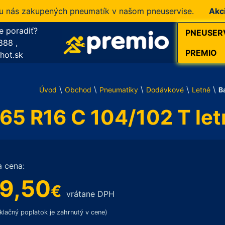
s zakupených pneumatík v našom pneuservise.
Akcia!
10
e poradiť?
PNEUSER
888
,
PREMIO
hot.sk
\
\
\
\
\
Úvod
Obchod
Pneumatiky
Dodávkové
Letné
B
65 R16 C 104/102 T le
a cena:
9,50
€
vrátane DPH
klačný poplatok je zahrnutý v cene)