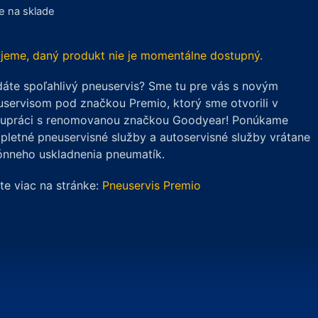
je na sklade
jeme, daný produkt nie je momentálne dostupný.
áte spoľahlivý pneuservis? Sme tu pre vás s novým
servisom pod značkou Premio, ktorý sme otvorili v
lupráci s renomovanou značkou Goodyear! Ponúkame
letné pneuservisné služby a autoservisné služby vrátane
ónneho uskladnenia pneumatík.
ite viac na stránke:
Pneuservis Premio