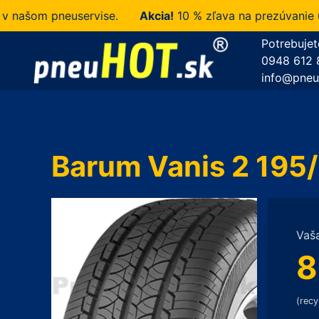
šom pneuservise.
Akcia!
10 % zľava na prezúvanie u ná
Potrebujet
0948 612 
info@pneu
Barum Vanis 2 195/
Vaš
8
(recy