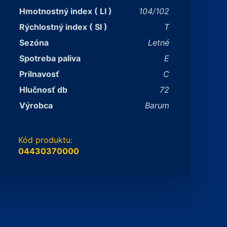
Hmotnostný index ( LI )
104/102
Rýchlostný index ( SI )
T
Sezóna
Letné
Spotreba paliva
E
Prilnavosť
C
Hlučnosť db
72
Výrobca
Barum
Kód produktu:
04430370000