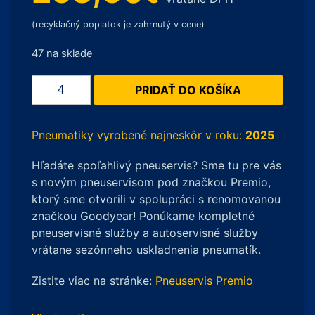
(recyklačný poplatok je zahrnutý v cene)
47 na sklade
množstvo
PRIDAŤ DO KOŠÍKA
BFGoodrich
All
Terrain
Pneumatiky vyrobené najneskôr v roku:
2025
T/A
Hľadáte spoľahlivý pneuservis? Sme tu pre vás
KO2
s novým pneuservisom pod značkou Premio,
275/70
ktorý sme otvorili v spolupráci s renomovanou
R16
značkou Goodyear! Ponúkame kompletné
119S
pneuservisné služby a autoservisné služby
vrátane sezónneho uskladnenia pneumatík.
Zistite viac na stránke:
Pneuservis Premio