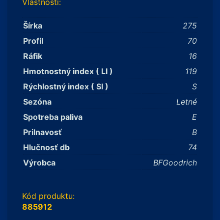
Vlastnosti:
Šírka
275
Profil
70
Ráfik
16
Hmotnostný index ( LI )
119
Rýchlostný index ( SI )
S
Sezóna
Letné
Spotreba paliva
E
Prilnavosť
B
Hlučnosť db
74
Výrobca
BFGoodrich
Kód produktu:
885912