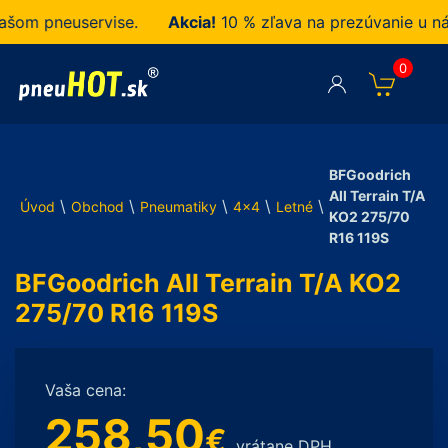
m pneuservise.
Akcia!
10 % zľava na prezúvanie u nás 
0
BFGoodrich
All Terrain T/A
\
\
\
\
\
Úvod
Obchod
Pneumatiky
4x4
Letné
KO2 275/70
R16 119S
BFGoodrich All Terrain T/A KO2
275/70 R16 119S
Vaša cena:
258,50
€
vrátane DPH