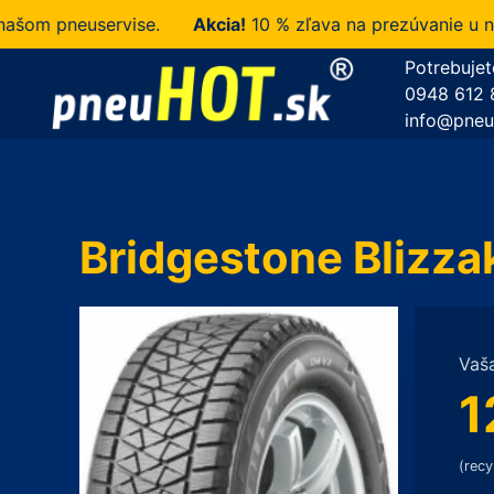
 pneuservise.
Akcia!
10 % zľava na prezúvanie u nás z
Potrebujet
0948 612 
info@pneu
Bridgestone Blizz
Vaš
1
(recy