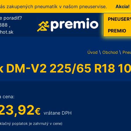
akupených pneumatík v našom pneuservise.
Akcia!
10 % 
e poradiť?
PNEUSER
888
,
PREMIO
hot.sk
\
\
Úvod
Obchod
Pne
ak DM-V2 225/65 R18 1
a cena:
23,92
€
vrátane DPH
klačný poplatok je zahrnutý v cene)