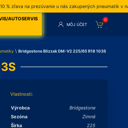
zľava na prezúvanie u nás zakupených pneumatík v našom 
VIS/AUTOSERVIS
0
MÔJ ÚČET
\
umatiky
Bridgestone Blizzak DM-V2 225/65 R18 103S
03S
Vlastnosti:
Výrobca
Bridgestone
Sezóna
Zimné
Šírka
225