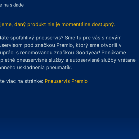
je na sklade
jeme, daný produkt nie je momentálne dostupný.
áte spoľahlivý pneuservis? Sme tu pre vás s novým
servisom pod značkou Premio, ktorý sme otvorili v
lupráci s renomovanou značkou Goodyear! Ponúkame
letné pneuservisné služby a autoservisné služby vrátane
ónneho uskladnenia pneumatík.
ite viac na stránke:
Pneuservis Premio