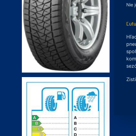
Nie 
Ľutu
Hľad
pneu
spo
komp
sez
Zist