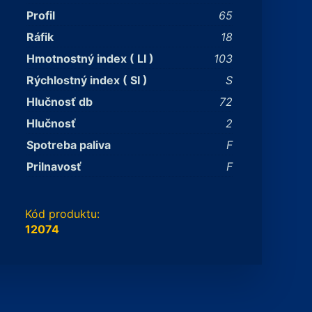
Profil
65
Ráfik
18
Hmotnostný index ( LI )
103
Rýchlostný index ( SI )
S
Hlučnosť db
72
Hlučnosť
2
Spotreba paliva
F
Prilnavosť
F
Kód produktu:
12074