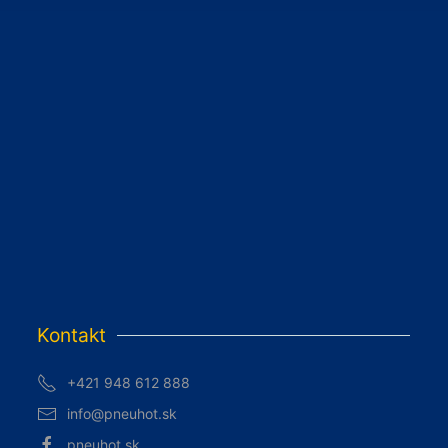
Kontakt
+421 948 612 888
info@pneuhot.sk
pneuhot.sk