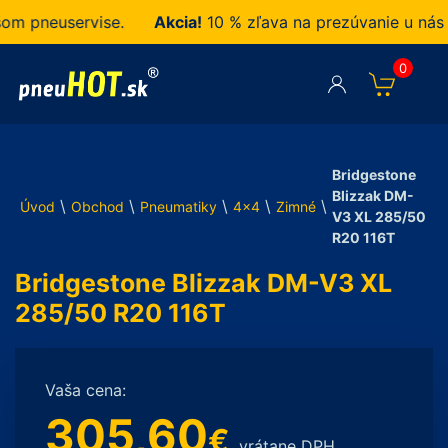
 pneuservise.
Akcia!
10 % zľava na prezúvanie u nás za
0
Bridgestone
Blizzak DM-
\
\
\
\
\
Úvod
Obchod
Pneumatiky
4x4
Zimné
V3 XL 285/50
R20 116T
Bridgestone Blizzak DM-V3 XL
285/50 R20 116T
Vaša cena:
305,60
€
vrátane DPH