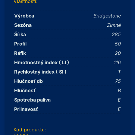
Vlastnosti:
Výrobca
Bridgestone
Sezóna
Zimné
Šírka
285
Profil
50
Ráfik
20
Hmotnostný index ( LI )
116
Rýchlostný index ( SI )
T
Hlučnosť db
75
Hlučnosť
B
Spotreba paliva
E
Prilnavosť
E
Kód produktu: