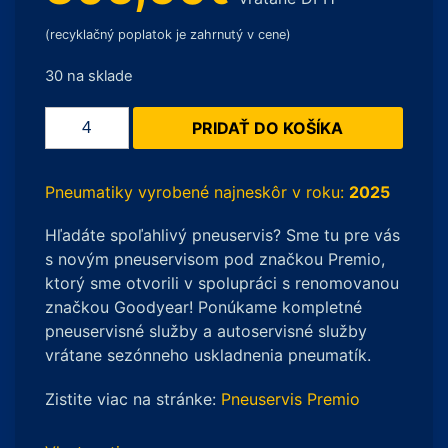
(recyklačný poplatok je zahrnutý v cene)
30 na sklade
množstvo
PRIDAŤ DO KOŠÍKA
Bridgestone
Blizzak
DM-
Pneumatiky vyrobené najneskôr v roku:
2025
V3
Hľadáte spoľahlivý pneuservis? Sme tu pre vás
XL
s novým pneuservisom pod značkou Premio,
285/50
ktorý sme otvorili v spolupráci s renomovanou
R20
značkou Goodyear! Ponúkame kompletné
116T
pneuservisné služby a autoservisné služby
vrátane sezónneho uskladnenia pneumatík.
Zistite viac na stránke:
Pneuservis Premio