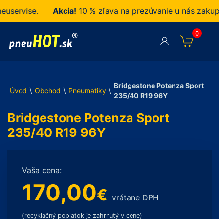
ervise.
Akcia!
10 % zľava na prezúvanie u nás zakupen
0
Bridgestone Potenza Sport
\
\
\
Úvod
Obchod
Pneumatiky
235/40 R19 96Y
Bridgestone Potenza Sport
235/40 R19 96Y
Vaša cena:
170,00
€
vrátane DPH
(recyklačný poplatok je zahrnutý v cene)