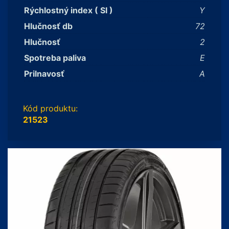
Rýchlostný index ( SI )
Y
Hlučnosť db
72
Hlučnosť
2
Spotreba paliva
E
Prilnavosť
A
Kód produktu:
21523