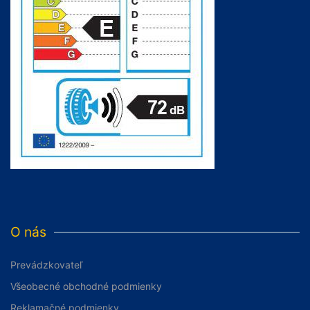
O nás
Prevádzkovateľ
Všeobecné obchodné podmienky
Reklamačné podmienky