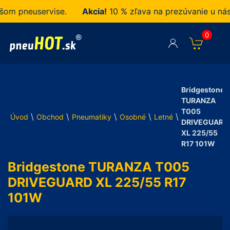
 pneuservise.
Akcia!
10 % zľava na prezúvanie u nás z
0
Bridgestone
TURANZA
T005
\
\
\
\
\
Úvod
Obchod
Pneumatiky
Osobné
Letné
DRIVEGUARD
XL 225/55
R17 101W
Bridgestone TURANZA T005
DRIVEGUARD XL 225/55 R17
101W