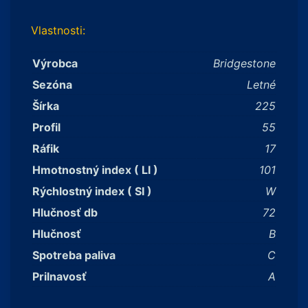
Vlastnosti:
Výrobca
Bridgestone
Sezóna
Letné
Šírka
225
Profil
55
Ráfik
17
Hmotnostný index ( LI )
101
Rýchlostný index ( SI )
W
Hlučnosť db
72
Hlučnosť
B
Spotreba paliva
C
Prilnavosť
A