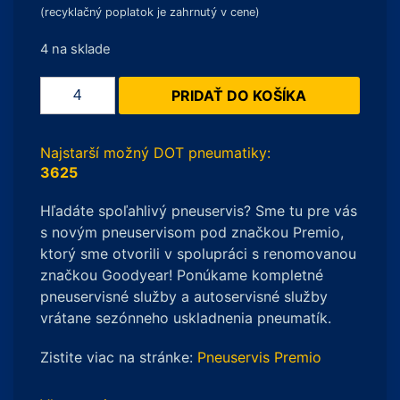
(recyklačný poplatok je zahrnutý v cene)
4 na sklade
množstvo
PRIDAŤ DO KOŠÍKA
Continental
AllSeasonContact
175/55
Najstarší možný DOT pneumatiky:
R15
3625
77T
Hľadáte spoľahlivý pneuservis? Sme tu pre vás
s novým pneuservisom pod značkou Premio,
ktorý sme otvorili v spolupráci s renomovanou
značkou Goodyear! Ponúkame kompletné
pneuservisné služby a autoservisné služby
vrátane sezónneho uskladnenia pneumatík.
Zistite viac na stránke:
Pneuservis Premio