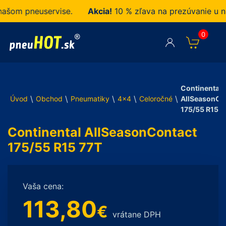
m pneuservise.
Akcia!
10 % zľava na prezúvanie u nás 
0
Continental
\
\
\
\
\
Úvod
Obchod
Pneumatiky
4x4
Celoročné
AllSeasonCo
175/55 R15 7
Continental AllSeasonContact
175/55 R15 77T
Vaša cena:
113,80
€
vrátane DPH