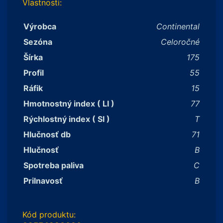
Vlastnosti:
Výrobca
Continental
Sezóna
Celoročné
Šírka
175
Profil
55
Ráfik
15
Hmotnostný index ( LI )
77
Rýchlostný index ( SI )
T
Hlučnosť db
71
Hlučnosť
B
Spotreba paliva
C
Prilnavosť
B
Kód produktu: