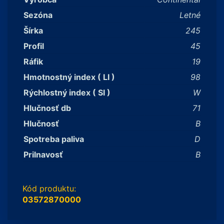
Sezóna
Letné
Šírka
245
Profil
45
Ráfik
19
Hmotnostný index ( LI )
98
Rýchlostný index ( SI )
W
Hlučnosť db
71
Hlučnosť
B
Spotreba paliva
D
Prilnavosť
B
Kód produktu:
03572870000