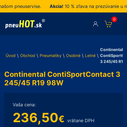
om pneuservise.
Akcia!
10 % zľava na prezúvanie u nás
0
Continental
\
\
\
\
\
Úvod
Obchod
Pneumatiky
Osobné
Letné
ContiSportCo
3 245/45 R19
Continental ContiSportContact 3
245/45 R19 98W
Vaša cena:
236,50
€
vrátane DPH