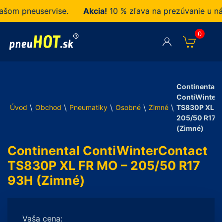
m pneuservise.
Akcia!
10 % zľava na prezúvanie u nás 
0
Continental
ContiWinter
\
\
\
\
\
Úvod
Obchod
Pneumatiky
Osobné
Zimné
TS830P XL F
205/50 R17 
(Zimné)
Continental ContiWinterContact
TS830P XL FR MO – 205/50 R17
93H (Zimné)
Vaša cena: