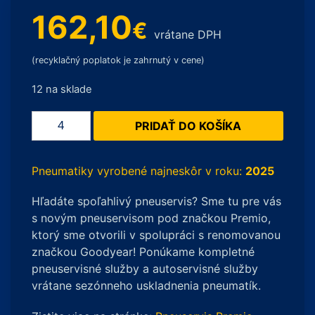
162,10
€
vrátane DPH
(recyklačný poplatok je zahrnutý v cene)
12 na sklade
množstvo
PRIDAŤ DO KOŠÍKA
Continental
ContiWinterContact
TS830P
Pneumatiky vyrobené najneskôr v roku:
2025
XL
Hľadáte spoľahlivý pneuservis? Sme tu pre vás
FR
s novým pneuservisom pod značkou Premio,
MO
ktorý sme otvorili v spolupráci s renomovanou
-
značkou Goodyear! Ponúkame kompletné
205/50
pneuservisné služby a autoservisné služby
R17
vrátane sezónneho uskladnenia pneumatík.
93H
(Zimné)