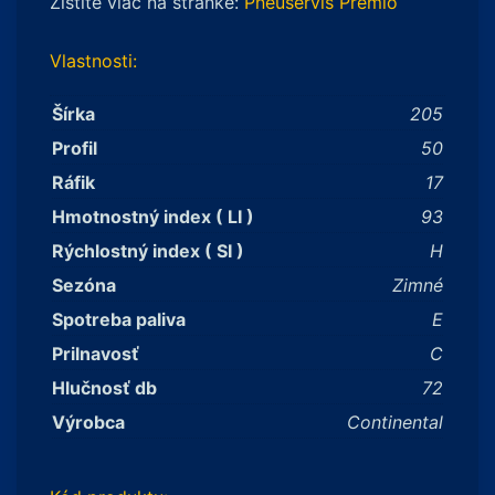
Zistite viac na stránke:
Pneuservis Premio
Vlastnosti:
Šírka
205
Profil
50
Ráfik
17
Hmotnostný index ( LI )
93
Rýchlostný index ( SI )
H
Sezóna
Zimné
Spotreba paliva
E
Prilnavosť
C
Hlučnosť db
72
Výrobca
Continental