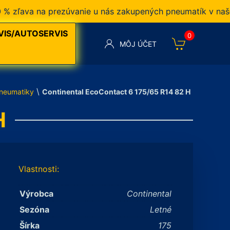
ľava na prezúvanie u nás zakupených pneumatík v našom p
VIS/AUTOSERVIS
0
MÔJ ÚČET
\
neumatiky
Continental EcoContact 6 175/65 R14 82 H
H
Vlastnosti:
Výrobca
Continental
Sezóna
Letné
Šírka
175