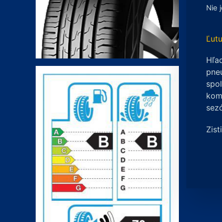
Nie 
Ľutu
Hľad
pneu
spo
komp
sez
Zist