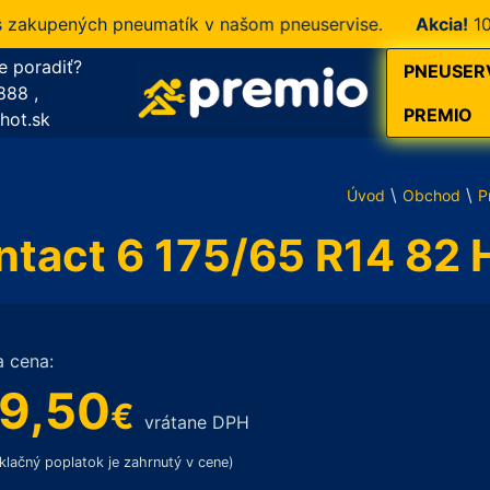
kupených pneumatík v našom pneuservise.
Akcia!
10 % z
e poradiť?
PNEUSER
888
,
PREMIO
hot.sk
\
\
Úvod
Obchod
P
ntact 6 175/65 R14 82 
a cena:
9,50
€
vrátane DPH
klačný poplatok je zahrnutý v cene)