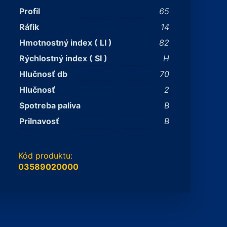
Profil
65
Ráfik
14
Hmotnostný index ( LI )
82
Rýchlostný index ( SI )
H
Hlučnosť db
70
Hlučnosť
2
Spotreba paliva
B
Prilnavosť
B
Kód produktu:
03589020000