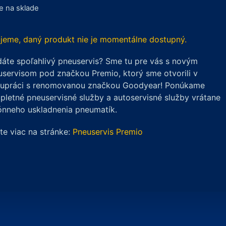
je na sklade
jeme, daný produkt nie je momentálne dostupný.
áte spoľahlivý pneuservis? Sme tu pre vás s novým
servisom pod značkou Premio, ktorý sme otvorili v
lupráci s renomovanou značkou Goodyear! Ponúkame
letné pneuservisné služby a autoservisné služby vrátane
ónneho uskladnenia pneumatík.
ite viac na stránke:
Pneuservis Premio