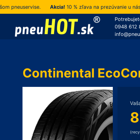
pneuservise.
Akcia!
10 % zľava na prezúvanie u nás za
Potrebujet
0948 612 
info@pneu
Continental EcoCo
Vaš
8
(recy