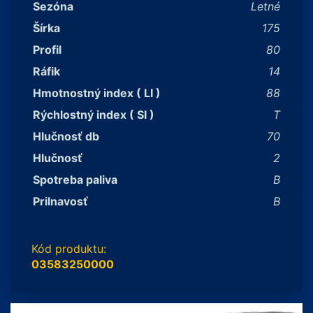
Sezóna
Letné
Šírka
175
Profil
80
Ráfik
14
Hmotnostný index ( LI )
88
Rýchlostný index ( SI )
T
Hlučnosť db
70
Hlučnosť
2
Spotreba paliva
B
Prilnavosť
B
Kód produktu:
03583250000