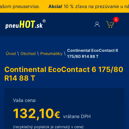
m pneuservise.
Akcia!
10 % zľava na prezúvanie u nás 
0
Continental EcoContact 6
\
\
\
Úvod
Obchod
Pneumatiky
175/80 R14 88 T
Continental EcoContact 6 175/80
R14 88 T
Vaša cena:
132,10
€
vrátane DPH
(recyklačný poplatok je zahrnutý v cene)