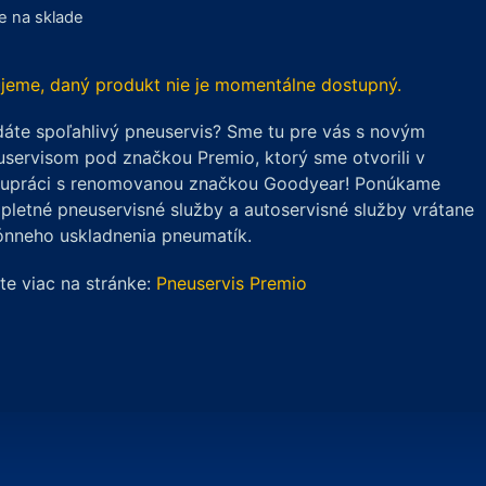
je na sklade
jeme, daný produkt nie je momentálne dostupný.
áte spoľahlivý pneuservis? Sme tu pre vás s novým
servisom pod značkou Premio, ktorý sme otvorili v
lupráci s renomovanou značkou Goodyear! Ponúkame
letné pneuservisné služby a autoservisné služby vrátane
ónneho uskladnenia pneumatík.
ite viac na stránke:
Pneuservis Premio