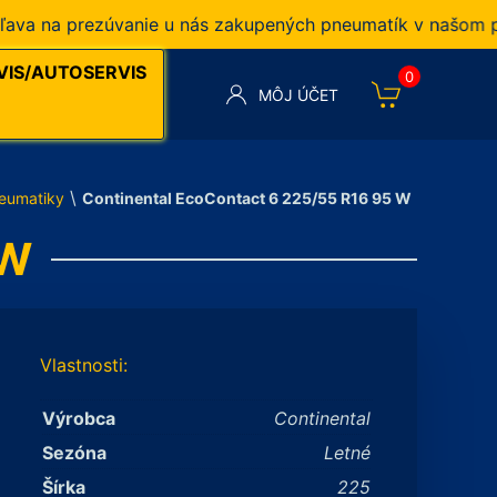
 na prezúvanie u nás zakupených pneumatík v našom pneu
VIS/AUTOSERVIS
0
MÔJ ÚČET
\
eumatiky
Continental EcoContact 6 225/55 R16 95 W
 W
Vlastnosti:
Výrobca
Continental
Sezóna
Letné
Šírka
225