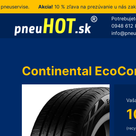
uservise.
Akcia!
10 % zľava na prezúvanie u nás zakupe
Potrebujet
0948 612 
info@pneu
Continental EcoCo
Vaš
1
(recy