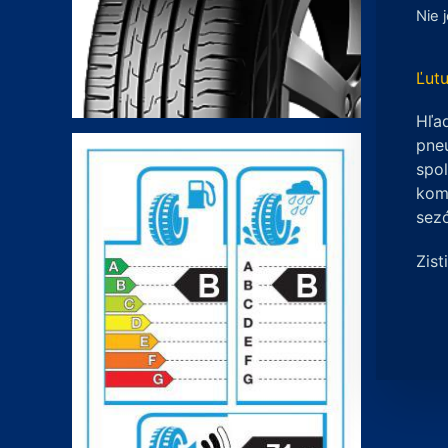
Nie 
Ľutu
Hľad
pneu
spo
komp
sez
Zist