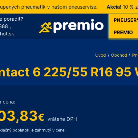
ných pneumatík v našom pneuservise.
Akcia!
10 % zľava
e poradiť?
PNEUSER
888
,
PREMIO
hot.sk
\
\
Úvod
Obchod
Pn
ntact 6 225/55 R16 95
a cena:
03,83
€
vrátane DPH
klačný poplatok je zahrnutý v cene)