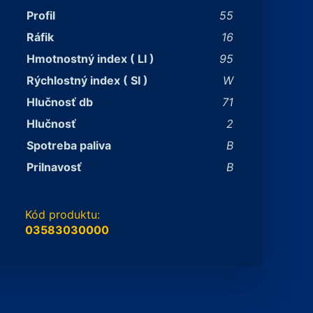
Profil
55
Ráfik
16
Hmotnostný index ( LI )
95
Rýchlostný index ( SI )
W
Hlučnosť db
71
Hlučnosť
2
Spotreba paliva
B
Prilnavosť
B
Kód produktu:
03583030000