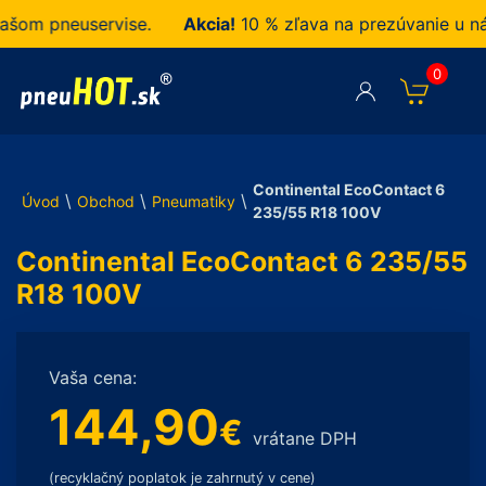
om pneuservise.
Akcia!
10 % zľava na prezúvanie u nás
0
Continental EcoContact 6
\
\
\
Úvod
Obchod
Pneumatiky
235/55 R18 100V
Continental EcoContact 6 235/55
R18 100V
Vaša cena:
144,90
€
vrátane DPH
(recyklačný poplatok je zahrnutý v cene)