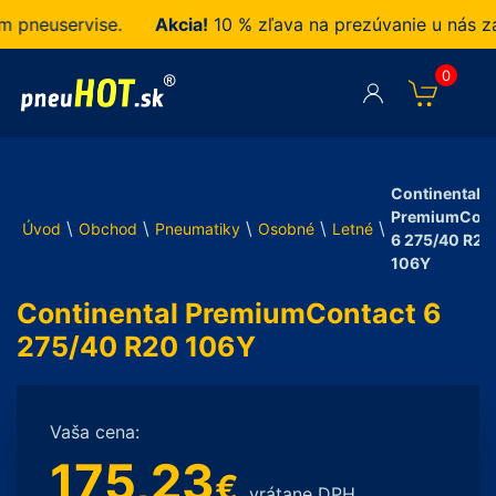
neuservise.
Akcia!
10 % zľava na prezúvanie u nás zak
0
Continental
PremiumCont
\
\
\
\
\
Úvod
Obchod
Pneumatiky
Osobné
Letné
6 275/40 R20
106Y
Continental PremiumContact 6
275/40 R20 106Y
Vaša cena:
175,23
€
vrátane DPH