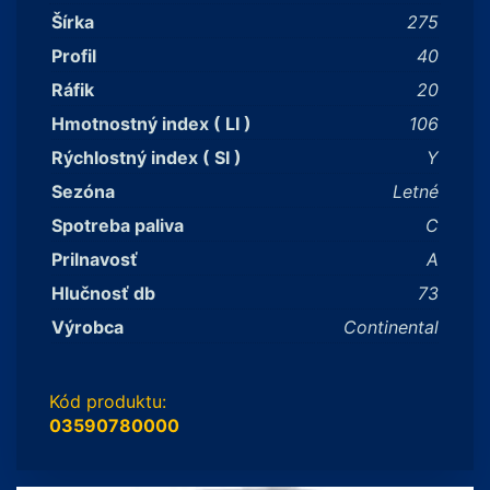
Šírka
275
Profil
40
Ráfik
20
Hmotnostný index ( LI )
106
Rýchlostný index ( SI )
Y
Sezóna
Letné
Spotreba paliva
C
Prilnavosť
A
Hlučnosť db
73
Výrobca
Continental
Kód produktu:
03590780000