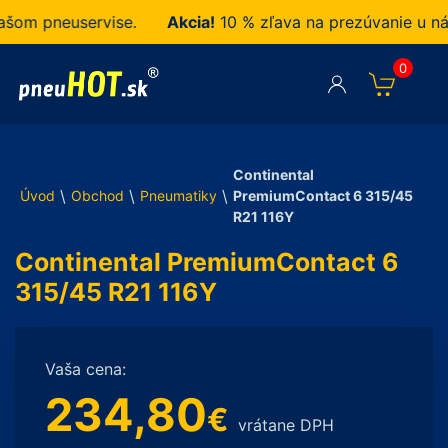
om pneuservise.
Akcia!
10 % zľava na prezúvanie u nás
0
Continental
\
\
\
Úvod
Obchod
Pneumatiky
PremiumContact 6 315/45
R21 116Y
Continental PremiumContact 6
315/45 R21 116Y
Vaša cena:
234,80
€
vrátane DPH