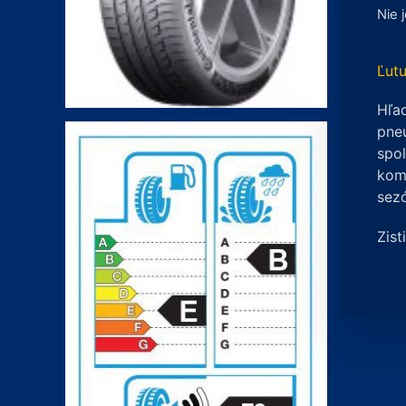
Nie 
Ľutu
Hľad
pneu
spo
komp
sez
Zist