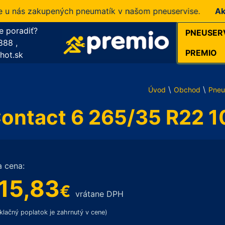
ás zakupených pneumatík v našom pneuservise.
Akcia!
1
e poradiť?
PNEUSER
888
,
PREMIO
hot.sk
\
\
Úvod
Obchod
Pneu
Contact 6 265/35 R22 
a cena:
15,83
€
vrátane DPH
klačný poplatok je zahrnutý v cene)