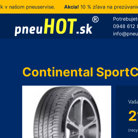
našom pneuservise.
Akcia!
10 % zľava na prezúvanie u n
Potrebujet
0948 612 
info@pneu
Continental Sport
Vaš
2
(recy