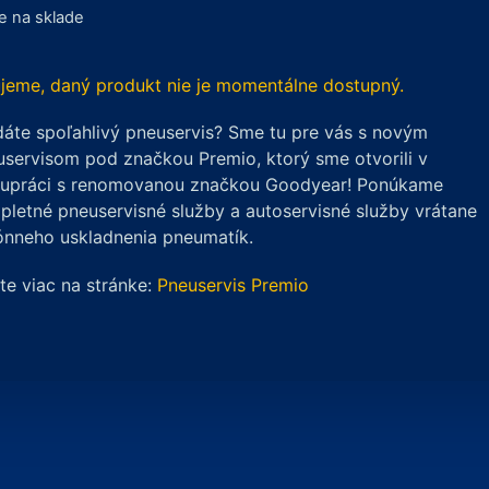
je na sklade
jeme, daný produkt nie je momentálne dostupný.
áte spoľahlivý pneuservis? Sme tu pre vás s novým
servisom pod značkou Premio, ktorý sme otvorili v
lupráci s renomovanou značkou Goodyear! Ponúkame
letné pneuservisné služby a autoservisné služby vrátane
ónneho uskladnenia pneumatík.
ite viac na stránke:
Pneuservis Premio