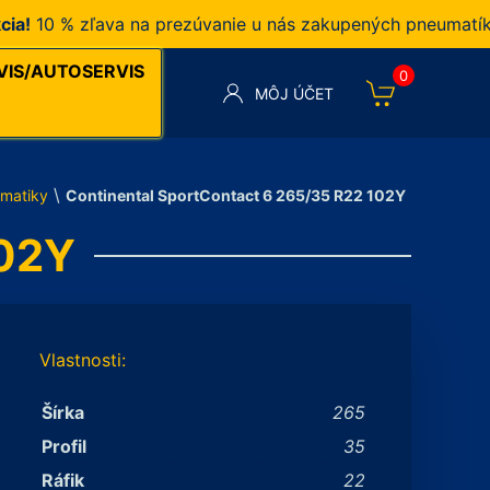
0 % zľava na prezúvanie u nás zakupených pneumatík v n
VIS/AUTOSERVIS
0
MÔJ ÚČET
\
matiky
Continental SportContact 6 265/35 R22 102Y
102Y
Vlastnosti:
Šírka
265
Profil
35
Ráfik
22