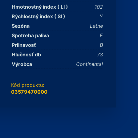
Hmotnostný index ( LI )
102
Rýchlostný index ( SI )
Y
Sezóna
Letné
Spotreba paliva
E
Prilnavosť
B
Hlučnosť db
73
Výrobca
Continental
Kód produktu:
03579470000