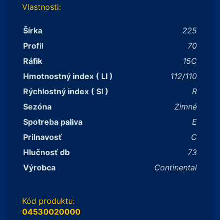
Vlastnosti:
Šírka
225
Profil
70
Ráfik
15C
Hmotnostný index ( LI )
112/110
Rýchlostný index ( SI )
R
Sezóna
Zimné
Spotreba paliva
E
Prilnavosť
C
Hlučnosť db
73
Výrobca
Continental
Kód produktu:
04530020000