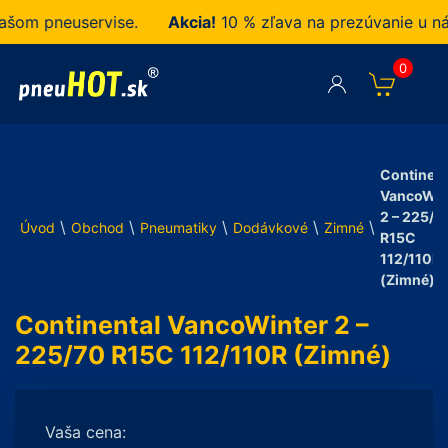
m pneuservise.
Akcia!
10 % zľava na prezúvanie u nás 
0
Continent
VancoWin
2 – 225/7
\
\
\
\
\
Úvod
Obchod
Pneumatiky
Dodávkové
Zimné
R15C
112/110R
(Zimné)
Continental VancoWinter 2 –
225/70 R15C 112/110R (Zimné)
Vaša cena: