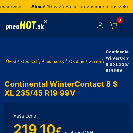
ervise.
Akcia!
10 % zľava na prezúvanie u nás zakupen
0
Continental
WinterConta
\
\
\
\
\
Úvod
Obchod
Pneumatiky
Osobné
Zimné
8 S XL 235/4
R19 99V
Continental WinterContact 8 S
XL 235/45 R19 99V
Vaša cena:
219,10
€
vrátane DPH