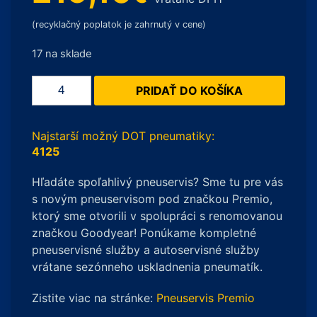
(recyklačný poplatok je zahrnutý v cene)
17 na sklade
množstvo
PRIDAŤ DO KOŠÍKA
Continental
WinterContact
8
Najstarší možný DOT pneumatiky:
S
4125
XL
Hľadáte spoľahlivý pneuservis? Sme tu pre vás
235/45
s novým pneuservisom pod značkou Premio,
R19
ktorý sme otvorili v spolupráci s renomovanou
99V
značkou Goodyear! Ponúkame kompletné
pneuservisné služby a autoservisné služby
vrátane sezónneho uskladnenia pneumatík.
Zistite viac na stránke:
Pneuservis Premio