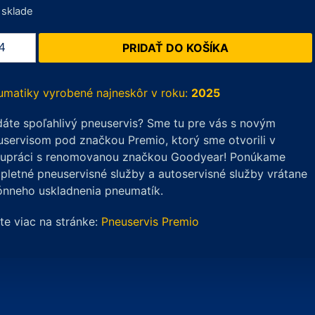
 sklade
žstvo
PRIDAŤ DO KOŠÍKA
inental
terContact
umatiky vyrobené najneskôr v roku:
2025
áte spoľahlivý pneuservis? Sme tu pre vás s novým
servisom pod značkou Premio, ktorý sme otvorili v
/30
lupráci s renomovanou značkou Goodyear! Ponúkame
letné pneuservisné služby a autoservisné služby vrátane
W
ónneho uskladnenia pneumatík.
ite viac na stránke:
Pneuservis Premio