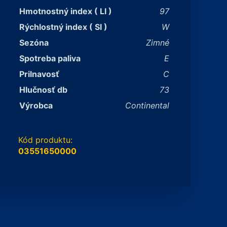
Hmotnostný index ( LI )
97
Rýchlostný index ( SI )
W
Sezóna
Zimné
Spotreba paliva
E
Prilnavosť
C
Hlučnosť db
73
Výrobca
Continental
Kód produktu:
03551650000