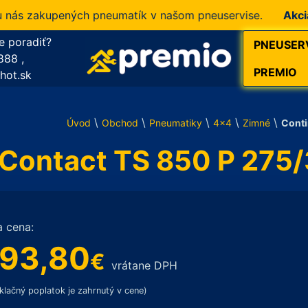
s zakupených pneumatík v našom pneuservise.
Akcia!
10
e poradiť?
PNEUSER
888
,
PREMIO
hot.sk
\
\
\
\
\
Úvod
Obchod
Pneumatiky
4x4
Zimné
Conti
rContact TS 850 P 275
a cena:
93,80
€
vrátane DPH
klačný poplatok je zahrnutý v cene)