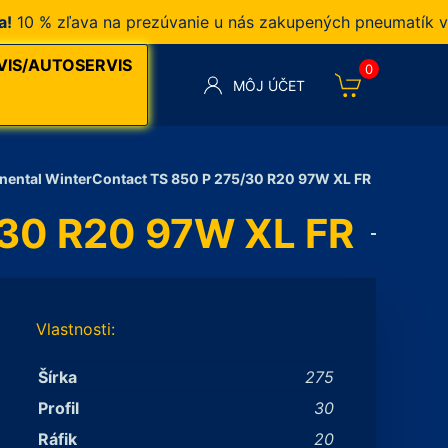
 % zľava na prezúvanie u nás zakupených pneumatík v naš
VIS/AUTOSERVIS
0
MÔJ ÚČET
nental WinterContact TS 850 P 275/30 R20 97W XL FR
/30 R20 97W XL FR
Vlastnosti:
Šírka
275
Profil
30
Ráfik
20