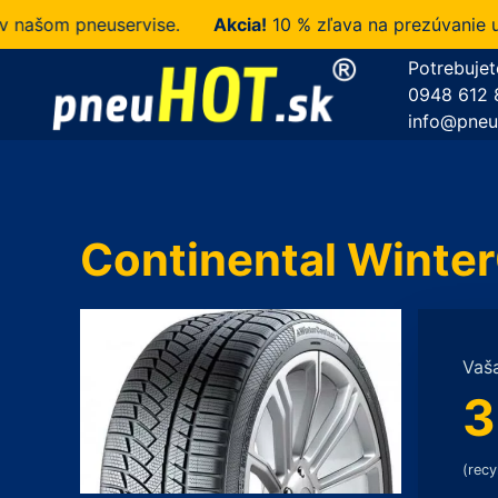
šom pneuservise.
Akcia!
10 % zľava na prezúvanie u ná
Potrebujet
0948 612 
info@pneu
Continental Winte
Vaš
3
(recy