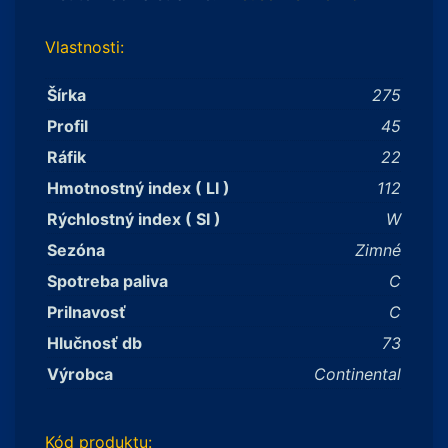
Vlastnosti:
Šírka
275
Profil
45
Ráfik
22
Hmotnostný index ( LI )
112
Rýchlostný index ( SI )
W
Sezóna
Zimné
Spotreba paliva
C
Prilnavosť
C
Hlučnosť db
73
Výrobca
Continental
Kód produktu: