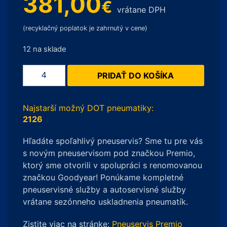
381,00
€
vrátane DPH
(recyklačný poplatok je zahrnutý v cene)
12 na sklade
množstvo
PRIDAŤ DO KOŠÍKA
Continental
WinterContact
TS
Najstarší možný DOT pneumatiky:
850
2126
P
Hľadáte spoľahlivý pneuservis? Sme tu pre vás
275/45
s novým pneuservisom pod značkou Premio,
R22
ktorý sme otvorili v spolupráci s renomovanou
112W
značkou Goodyear! Ponúkame kompletné
XL
pneuservisné služby a autoservisné služby
FR
vrátane sezónneho uskladnenia pneumatík.
Zistite viac na stránke:
Pneuservis Premio