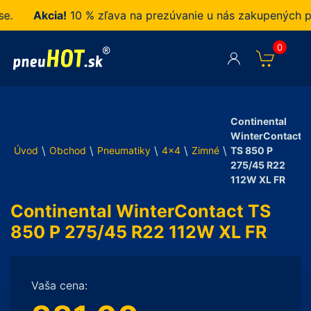
Akcia!
10 % zľava na prezúvanie u nás zakupených pneu
0
Continental
WinterContact
\
\
\
\
\
Úvod
Obchod
Pneumatiky
4x4
Zimné
TS 850 P
275/45 R22
112W XL FR
Continental WinterContact TS
850 P 275/45 R22 112W XL FR
Vaša cena: