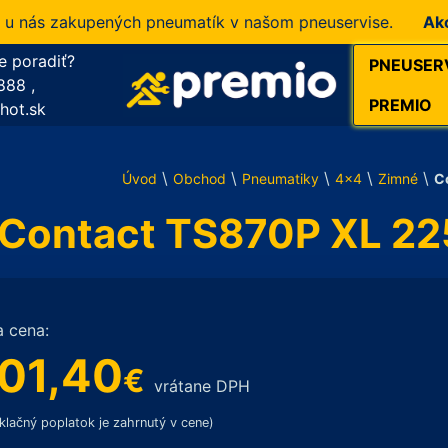
ás zakupených pneumatík v našom pneuservise.
Akcia!
1
e poradiť?
PNEUSER
888
,
PREMIO
hot.sk
\
\
\
\
\
Úvod
Obchod
Pneumatiky
4x4
Zimné
C
rContact TS870P XL 2
a cena:
01,40
€
vrátane DPH
klačný poplatok je zahrnutý v cene)