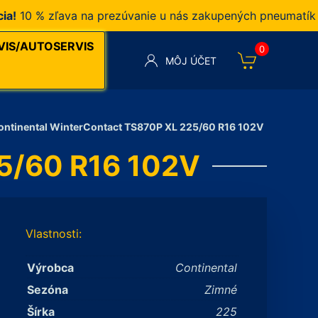
0 % zľava na prezúvanie u nás zakupených pneumatík v na
VIS/AUTOSERVIS
0
MÔJ ÚČET
ontinental WinterContact TS870P XL 225/60 R16 102V
25/60 R16 102V
Vlastnosti:
Výrobca
Continental
Sezóna
Zimné
Šírka
225