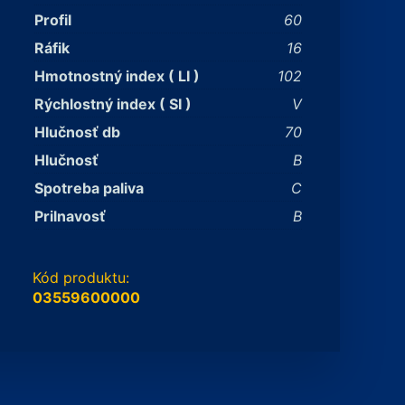
Profil
60
Ráfik
16
Hmotnostný index ( LI )
102
Rýchlostný index ( SI )
V
Hlučnosť db
70
Hlučnosť
B
Spotreba paliva
C
Prilnavosť
B
Kód produktu:
03559600000