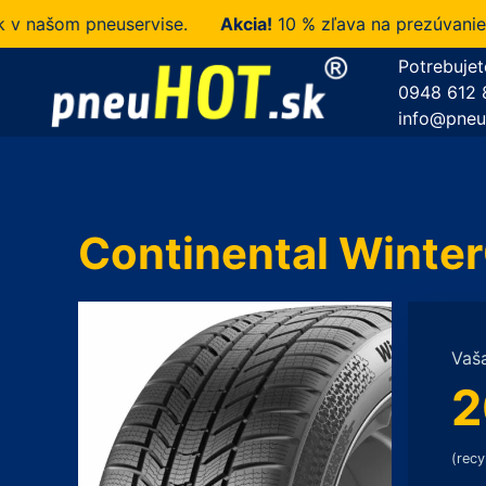
ašom pneuservise.
Akcia!
10 % zľava na prezúvanie u n
Potrebujet
0948 612 
info@pneu
Continental Winte
Vaš
2
(recy