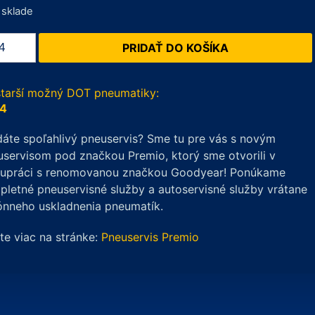
 sklade
žstvo
PRIDAŤ DO KOŠÍKA
inental
terContact
70P
starší možný DOT pneumatiky:
4
/60
áte spoľahlivý pneuservis? Sme tu pre vás s novým
servisom pod značkou Premio, ktorý sme otvorili v
V
lupráci s renomovanou značkou Goodyear! Ponúkame
letné pneuservisné služby a autoservisné služby vrátane
ónneho uskladnenia pneumatík.
ite viac na stránke:
Pneuservis Premio