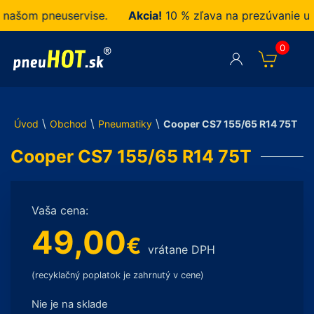
šom pneuservise.
Akcia!
10 % zľava na prezúvanie u ná
0
\
\
\
Úvod
Obchod
Pneumatiky
Cooper CS7 155/65 R14 75T
Cooper CS7 155/65 R14 75T
Vaša cena:
49,00
€
vrátane DPH
(recyklačný poplatok je zahrnutý v cene)
Nie je na sklade