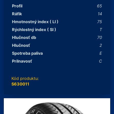
Profil
65
Ráfik
14
Hmotnostný index ( LI )
75
Rýchlostný index ( SI )
T
Hlučnosť db
70
Hlučnosť
2
Spotreba paliva
E
Prilnavosť
C
Kód produktu:
S630011