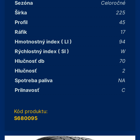
Sezóna
Celoročné
Šírka
225
Profil
45
Ráfik
17
Hmotnostný index ( LI )
94
Rýchlostný index ( SI )
W
Hlučnosť db
70
Hlučnosť
2
Spotreba paliva
NA
Prilnavosť
C
Kód produktu:
S680095