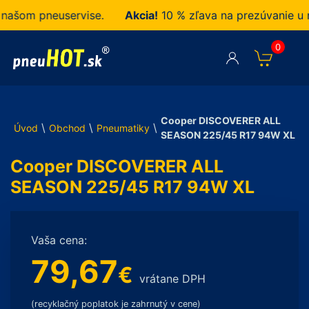
šom pneuservise.
Akcia!
10 % zľava na prezúvanie u ná
0
Cooper DISCOVERER ALL
\
\
\
Úvod
Obchod
Pneumatiky
SEASON 225/45 R17 94W XL
Cooper DISCOVERER ALL
SEASON 225/45 R17 94W XL
Vaša cena:
79,67
€
vrátane DPH
(recyklačný poplatok je zahrnutý v cene)