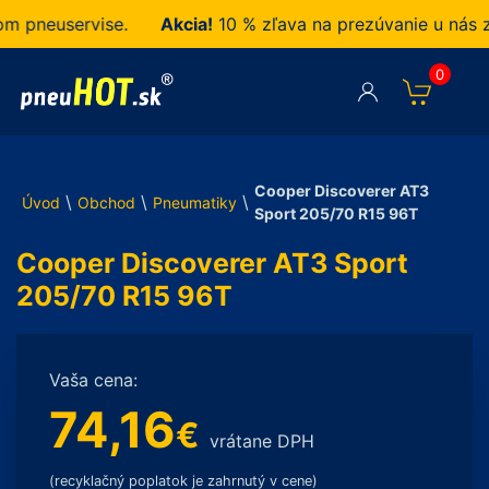
neuservise.
Akcia!
10 % zľava na prezúvanie u nás zak
0
Cooper Discoverer AT3
\
\
\
Úvod
Obchod
Pneumatiky
Sport 205/70 R15 96T
Cooper Discoverer AT3 Sport
205/70 R15 96T
Vaša cena:
74,16
€
vrátane DPH
(recyklačný poplatok je zahrnutý v cene)