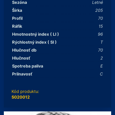
Sezóna
Letné
Šírka
205
Profil
70
Ráfik
15
Hmotnostný index ( LI )
96
Rýchlostný index ( SI )
T
Hlučnosť db
70
Hlučnosť
2
Spotreba paliva
E
Prilnavosť
C
Kód produktu:
S020012