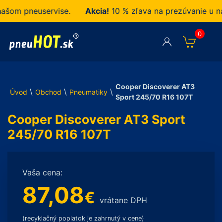
om pneuservise.
Akcia!
10 % zľava na prezúvanie u nás
0
Cooper Discoverer AT3
\
\
\
Úvod
Obchod
Pneumatiky
Sport 245/70 R16 107T
Cooper Discoverer AT3 Sport
245/70 R16 107T
Vaša cena:
87,08
€
vrátane DPH
(recyklačný poplatok je zahrnutý v cene)