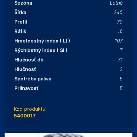
Sezóna
Letné
Šírka
245
Profil
70
Ráfik
16
Hmotnostný index ( LI )
107
Rýchlostný index ( SI )
T
Hlučnosť db
71
Hlučnosť
2
Spotreba paliva
E
Prilnavosť
E
Kód produktu:
5400017