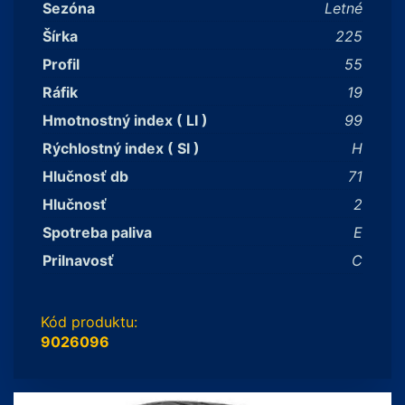
Sezóna
Letné
Šírka
225
Profil
55
Ráfik
19
Hmotnostný index ( LI )
99
Rýchlostný index ( SI )
H
Hlučnosť db
71
Hlučnosť
2
Spotreba paliva
E
Prilnavosť
C
Kód produktu:
9026096