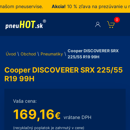
om pneuservise.
Akcia!
10 % zľava na prezúvanie u nás
0
Cooper DISCOVERER SRX
\
\
\
Úvod
Obchod
Pneumatiky
225/55 R19 99H
Cooper DISCOVERER SRX 225/55
R19 99H
Vaša cena:
169,16
€
vrátane DPH
(recyklačný poplatok je zahrnutý v cene)