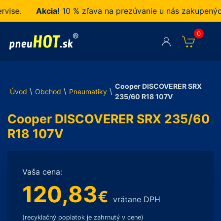
e.
Akcia!
10 % zľava na prezúvanie u nás zakupených p
0
Cooper DISCOVERER SRX
\
\
\
Úvod
Obchod
Pneumatiky
235/60 R18 107V
Cooper DISCOVERER SRX 235/60
R18 107V
Vaša cena:
120,83
€
vrátane DPH
(recyklačný poplatok je zahrnutý v cene)