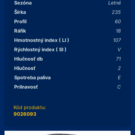
Sezóna
Letné
Šírka
235
Profil
60
Ráfik
18
Hmotnostný index ( LI )
107
Rýchlostný index ( SI )
V
Hlučnosť db
71
Hlučnosť
2
Spotreba paliva
E
Prilnavosť
C
Kód produktu:
9026093