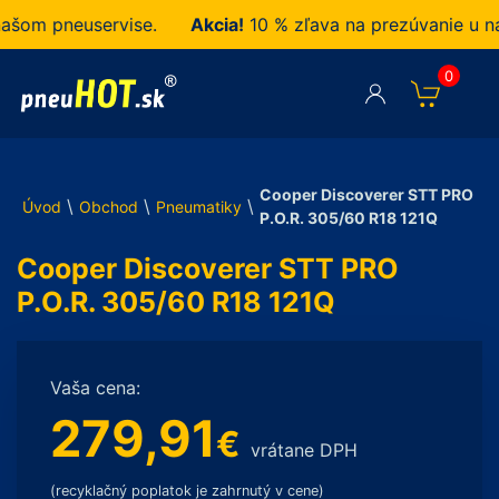
om pneuservise.
Akcia!
10 % zľava na prezúvanie u nás 
0
Cooper Discoverer STT PRO
\
\
\
Úvod
Obchod
Pneumatiky
P.O.R. 305/60 R18 121Q
Cooper Discoverer STT PRO
P.O.R. 305/60 R18 121Q
Vaša cena:
279,91
€
vrátane DPH
(recyklačný poplatok je zahrnutý v cene)