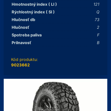
Hmotnostný index ( LI )
121
Rýchlostný index ( SI )
Q
Hlučnosť db
73
Hlučnosť
2
Spotreba paliva
F
Prilnavosť
B
Kód produktu:
9023662