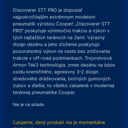
Discoverer STT PRO je doposiaľ
najpokročilejším extrémnym modelom
pneumatík výrobcu Cooper! „Discoverer STT
PRO“ poskytuje výnimočnú trakciu a výkon v
tých najťažších terénoch na Zemi. Výrazný
dizajn dezénu a jeho zloženie poskytujú
pozoruhodný výkon na ceste bez znižovania
trakcie v off-road podmienkach. Trojvrstvová
Armor-Tek3 technológia, zmes dezénu na báze
oxidu kremičitého, agresívny 3-2 dizajn
stredového drážkovania, bočných gumových
zubov a ďalšie, to všetko zabalené v modernej
terénnej pneumatike Cooper.
Nie je na sklade
Ľutujeme, daný produkt nie je momentálne