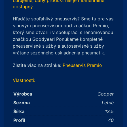
Ľutujeme, daný produkt nie je momentálne
dostupný.
Hľadáte spoľahlivý pneuservis? Sme tu pre vás
s novým pneuservisom pod značkou Premio,
ktorý sme otvorili v spolupráci s renomovanou
značkou Goodyear! Ponúkame kompletné
pneuservisné služby a autoservisné služby
vrátane sezónneho uskladnenia pneumatík.
Zistite viac na stránke:
Pneuservis Premio
Vlastnosti:
Výrobca
Cooper
Sezóna
Letné
Šírka
13,5
Profil
40