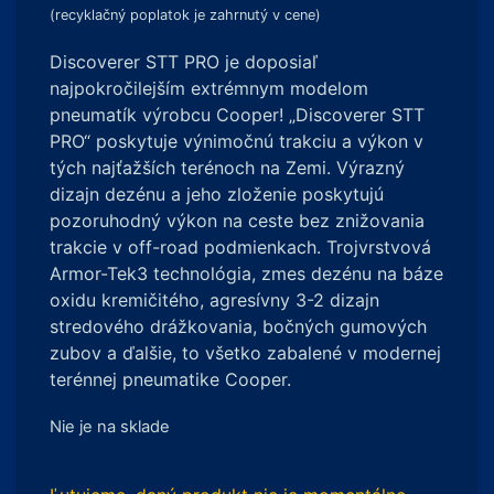
(recyklačný poplatok je zahrnutý v cene)
Discoverer STT PRO je doposiaľ
najpokročilejším extrémnym modelom
pneumatík výrobcu Cooper! „Discoverer STT
PRO“ poskytuje výnimočnú trakciu a výkon v
tých najťažších terénoch na Zemi. Výrazný
dizajn dezénu a jeho zloženie poskytujú
pozoruhodný výkon na ceste bez znižovania
trakcie v off-road podmienkach. Trojvrstvová
Armor-Tek3 technológia, zmes dezénu na báze
oxidu kremičitého, agresívny 3-2 dizajn
stredového drážkovania, bočných gumových
zubov a ďalšie, to všetko zabalené v modernej
terénnej pneumatike Cooper.
Nie je na sklade