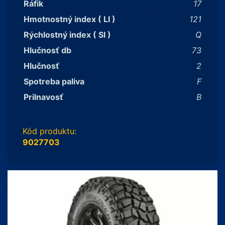
Ráfik
17
Hmotnostný index ( LI )
121
Rýchlostný index ( SI )
Q
Hlučnosť db
73
Hlučnosť
2
Spotreba paliva
F
Prilnavosť
B
Kód produktu:
9027703