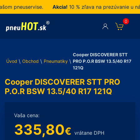
m pneuservise.
Akcia!
10 % zľava na prezúvanie u nás 
0
Cooper DISCOVERER STT
\
\
\
Úvod
Obchod
Pneumatiky
PRO P.O.R BSW 13.5/40 R17
121Q
Cooper DISCOVERER STT PRO
P.O.R BSW 13.5/40 R17 121Q
Vaša cena:
335,80
€
vrátane DPH