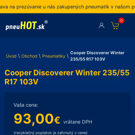
 na prezúvanie u nás zakupených pneumatík v našom pneus
0
Cooper Discoverer Winter
\
\
\
Úvod
Obchod
Pneumatiky
235/55 R17 103V
Cooper Discoverer Winter 235/55
R17 103V
Vaša cena:
93,00
€
vrátane DPH
(recyklačný poplatok je zahrnutý v cene)