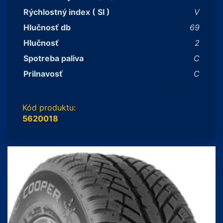
Rýchlostný index ( SI )
V
Hlučnosť db
69
Hlučnosť
2
Spotreba paliva
C
Prilnavosť
C
Kód produktu:
5620018