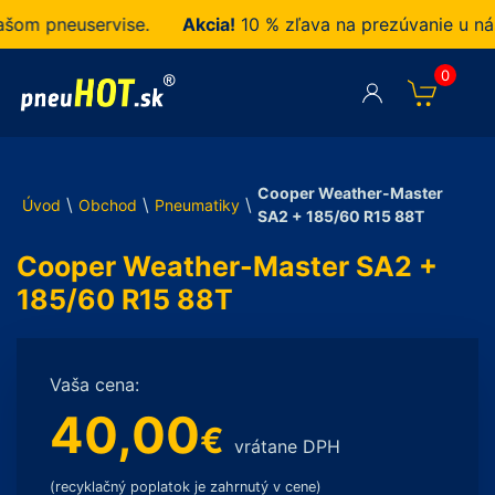
 pneuservise.
Akcia!
10 % zľava na prezúvanie u nás z
0
Cooper Weather-Master
\
\
\
Úvod
Obchod
Pneumatiky
SA2 + 185/60 R15 88T
Cooper Weather-Master SA2 +
185/60 R15 88T
Vaša cena:
40,00
€
vrátane DPH
(recyklačný poplatok je zahrnutý v cene)