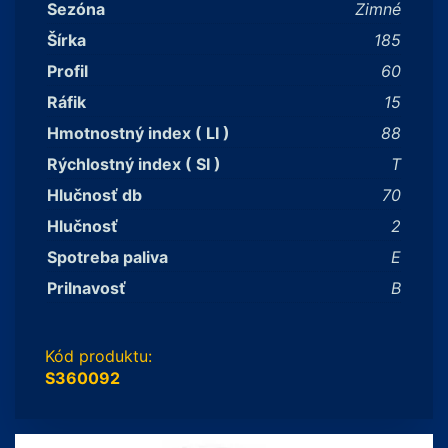
Sezóna
Zimné
Šírka
185
Profil
60
Ráfik
15
Hmotnostný index ( LI )
88
Rýchlostný index ( SI )
T
Hlučnosť db
70
Hlučnosť
2
Spotreba paliva
E
Prilnavosť
B
Kód produktu:
S360092