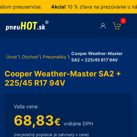
m pneuservise.
Akcia!
10 % zľava na prezúvanie u nás z
0
Cooper Weather-Master
\
\
\
Úvod
Obchod
Pneumatiky
SA2 + 225/45 R17 94V
Cooper Weather-Master SA2 +
225/45 R17 94V
Vaša cena:
68,83
€
vrátane DPH
(recyklačný poplatok je zahrnutý v cene)