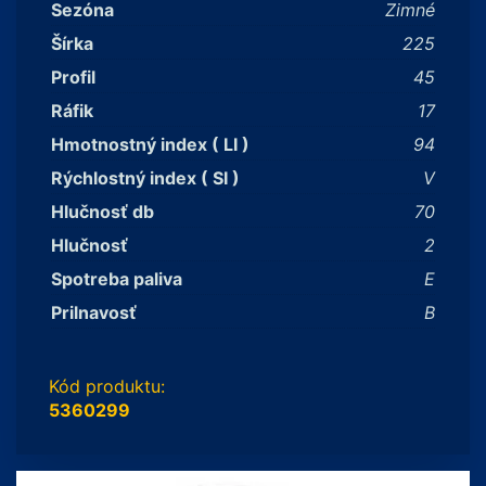
Sezóna
Zimné
Šírka
225
Profil
45
Ráfik
17
Hmotnostný index ( LI )
94
Rýchlostný index ( SI )
V
Hlučnosť db
70
Hlučnosť
2
Spotreba paliva
E
Prilnavosť
B
Kód produktu:
5360299