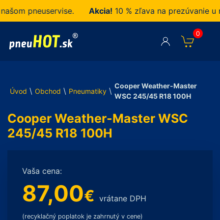
šom pneuservise.
Akcia!
10 % zľava na prezúvanie u ná
0
Cooper Weather-Master
\
\
\
Úvod
Obchod
Pneumatiky
WSC 245/45 R18 100H
Cooper Weather-Master WSC
245/45 R18 100H
Vaša cena:
87,00
€
vrátane DPH
(recyklačný poplatok je zahrnutý v cene)