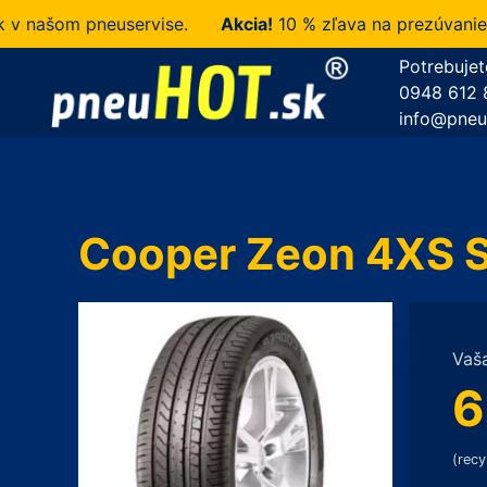
ašom pneuservise.
Akcia!
10 % zľava na prezúvanie u n
Potrebujet
0948 612 
info@pneu
Cooper Zeon 4XS S
Vaš
6
(recy