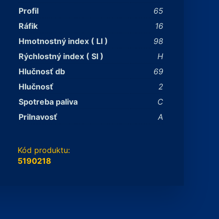
Profil
65
Ráfik
16
Hmotnostný index ( LI )
98
Rýchlostný index ( SI )
H
Hlučnosť db
69
Hlučnosť
2
Spotreba paliva
C
Prilnavosť
A
Kód produktu:
5190218