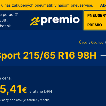
ás zakupených pneumatík v našom pneuservise.
Akcia!
1
e poradiť?
PNEUSER
888
,
PREMIO
hot.sk
\
Úvod
Obchod
port 215/65 R16 98H
a cena:
5,41
€
vrátane DPH
klačný poplatok je zahrnutý v cene)