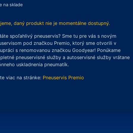
je na sklade
jeme, daný produkt nie je momentálne dostupný.
áte spoľahlivý pneuservis? Sme tu pre vás s novým
servisom pod značkou Premio, ktorý sme otvorili v
lupráci s renomovanou značkou Goodyear! Ponúkame
letné pneuservisné služby a autoservisné služby vrátane
ónneho uskladnenia pneumatík.
ite viac na stránke:
Pneuservis Premio