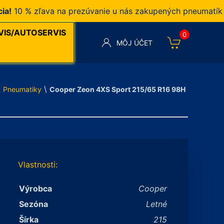
0 % zľava na prezúvanie u nás zakupených pneumatík v na
VIS/AUTOSERVIS
0
MÔJ ÚČET
\
\
Pneumatiky
Cooper Zeon 4XS Sport 215/65 R16 98H
Vlastnosti:
Výrobca
Cooper
Sezóna
Letné
Šírka
215