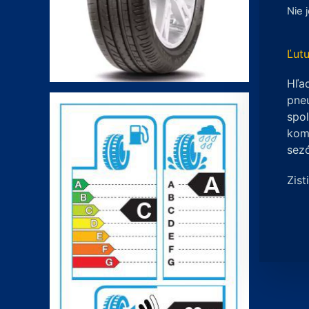
Nie 
Ľutu
Hľad
pneu
spo
komp
sez
Zist