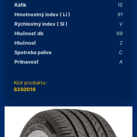
Ráfik
15
Hmotnostný index ( LI )
91
Rýchlostný index ( SI )
V
Hlučnosť db
69
Hlučnosť
2
Spotreba paliva
C
Prilnavosť
A
Kód produktu:
S350016