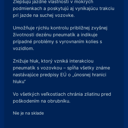
Zlepšujú jazdné vlastnosti v mokrých
podmienkach a poskytujú aj vynikajúcu trakciu
pri jazde na suchej vozovke.
Umožňuje rýchlu kontrolu približnej zvyšnej
životnosti dezénu pneumatík a indikuje
prípadné problémy s vyrovnaním kolies s
vozidlom.
Znižuje hluk, ktorý vzniká interakciou
pneumatík s vozovkou – spĺňa všetky známe
nastávajúce predpisy EÚ o „únosnej hranici
hluku“
Vo všetkých veľkostiach chránia zliatinu pred
poškodením na obrubníku.
Nie je na sklade