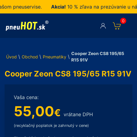
 pneuservise.
Akcia!
10 % zľava na prezúvanie u nás z
0
Cooper Zeon CS8 195/65
\
\
\
Úvod
Obchod
Pneumatiky
R15 91V
Cooper Zeon CS8 195/65 R15 91V
Vaša cena:
55,00
€
vrátane DPH
(recyklačný poplatok je zahrnutý v cene)