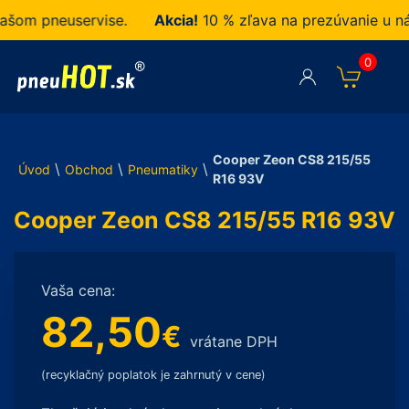
 pneuservise.
Akcia!
10 % zľava na prezúvanie u nás z
0
Cooper Zeon CS8 215/55
\
\
\
Úvod
Obchod
Pneumatiky
R16 93V
Cooper Zeon CS8 215/55 R16 93V
Vaša cena:
82,50
€
vrátane DPH
(recyklačný poplatok je zahrnutý v cene)