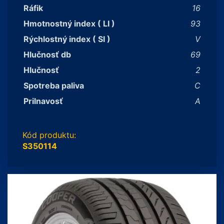
Ráfik
16
Hmotnostný index ( LI )
93
Rýchlostný index ( SI )
V
Hlučnosť db
69
Hlučnosť
2
Spotreba paliva
C
Prilnavosť
A
Kód produktu:
S350114