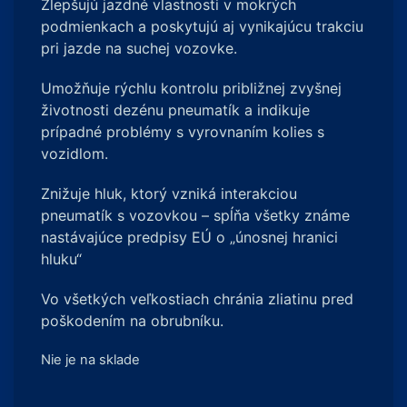
Zlepšujú jazdné vlastnosti v mokrých
podmienkach a poskytujú aj vynikajúcu trakciu
pri jazde na suchej vozovke.
Umožňuje rýchlu kontrolu približnej zvyšnej
životnosti dezénu pneumatík a indikuje
prípadné problémy s vyrovnaním kolies s
vozidlom.
Znižuje hluk, ktorý vzniká interakciou
pneumatík s vozovkou – spĺňa všetky známe
nastávajúce predpisy EÚ o „únosnej hranici
hluku“
Vo všetkých veľkostiach chránia zliatinu pred
poškodením na obrubníku.
Nie je na sklade