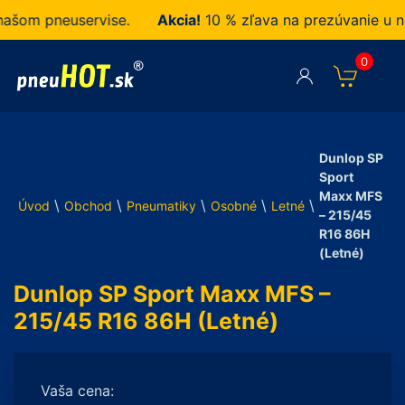
om pneuservise.
Akcia!
10 % zľava na prezúvanie u nás 
0
Dunlop SP
Sport
Maxx MFS
\
\
\
\
\
Úvod
Obchod
Pneumatiky
Osobné
Letné
– 215/45
R16 86H
(Letné)
Dunlop SP Sport Maxx MFS –
215/45 R16 86H (Letné)
Vaša cena: