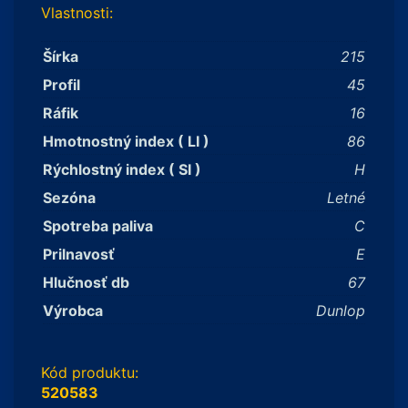
Vlastnosti:
Šírka
215
Profil
45
Ráfik
16
Hmotnostný index ( LI )
86
Rýchlostný index ( SI )
H
Sezóna
Letné
Spotreba paliva
C
Prilnavosť
E
Hlučnosť db
67
Výrobca
Dunlop
Kód produktu:
520583