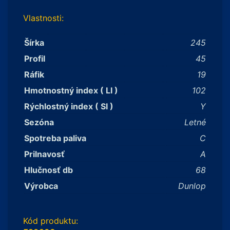
Vlastnosti:
Šírka
245
Profil
45
Ráfik
19
Hmotnostný index ( LI )
102
Rýchlostný index ( SI )
Y
Sezóna
Letné
Spotreba paliva
C
Prilnavosť
A
Hlučnosť db
68
Výrobca
Dunlop
Kód produktu: