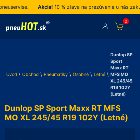
uservise.
Akcia!
10 % zľava na prezúvanie u nás zakup
0
Dunlop SP
Sport
Maxx RT
\
\
\
\
\
Úvod
Obchod
Pneumatiky
Osobné
Letné
MFS MO
XL 245/45
R19 102Y
(Letné)
Dunlop SP Sport Maxx RT MFS
MO XL 245/45 R19 102Y (Letné)