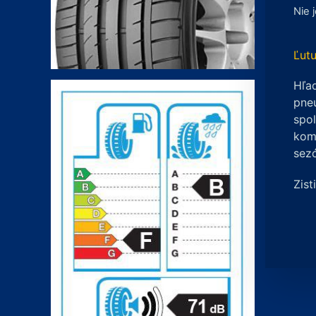
Nie 
Ľutu
Hľad
pneu
spo
komp
sez
Zist