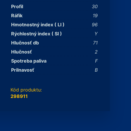
Profil
30
Ráfik
19
Hmotnostný index ( LI )
96
Rýchlostný index ( SI )
Y
Hlučnosť db
71
Hlučnosť
2
Spotreba paliva
F
Prilnavosť
B
Kód produktu:
298911