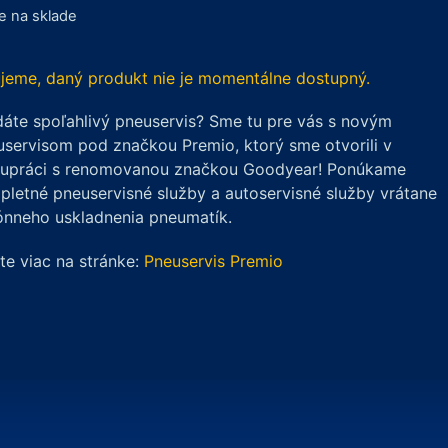
je na sklade
jeme, daný produkt nie je momentálne dostupný.
áte spoľahlivý pneuservis? Sme tu pre vás s novým
servisom pod značkou Premio, ktorý sme otvorili v
lupráci s renomovanou značkou Goodyear! Ponúkame
letné pneuservisné služby a autoservisné služby vrátane
ónneho uskladnenia pneumatík.
ite viac na stránke:
Pneuservis Premio