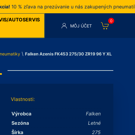
0 % zľava na prezúvanie u nás zakupených pneumatík v n
VIS/AUTOSERVIS
0
MÔJ ÚČET
\
neumatiky
Falken Azenis FK453 275/30 ZR19 96 Y XL
L
Vlastnosti:
Výrobca
Falken
Sezóna
Letné
Šírka
275