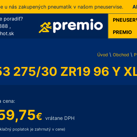
nás zakupených pneumatík v našom pneuservise.
Akcia!
1
e poradiť?
PNEUSER
888
,
PREMIO
hot.sk
\
\
Úvod
Obchod
P
53 275/30 ZR19 96 Y X
a cena:
59,75
€
vrátane DPH
klačný poplatok je zahrnutý v cene)