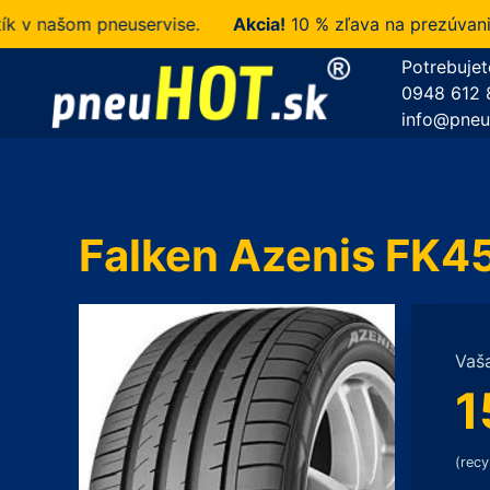
našom pneuservise.
Akcia!
10 % zľava na prezúvanie u 
Potrebujet
0948 612 
info@pneu
Falken Azenis FK4
Vaš
1
(recy