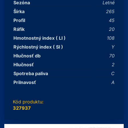
Sezóna
Letné
Šírka
265
Profil
45
Ráfik
20
Hmotnostný index ( LI )
108
Rýchlostný index ( SI )
Y
Hlučnosť db
70
Hlučnosť
2
Spotreba paliva
C
Prilnavosť
A
Kód produktu:
327937