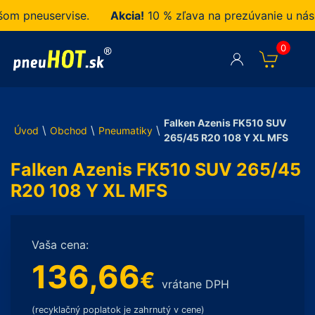
 pneuservise.
Akcia!
10 % zľava na prezúvanie u nás za
0
Falken Azenis FK510 SUV
\
\
\
Úvod
Obchod
Pneumatiky
265/45 R20 108 Y XL MFS
Falken Azenis FK510 SUV 265/45
R20 108 Y XL MFS
Vaša cena:
136,66
€
vrátane DPH
(recyklačný poplatok je zahrnutý v cene)