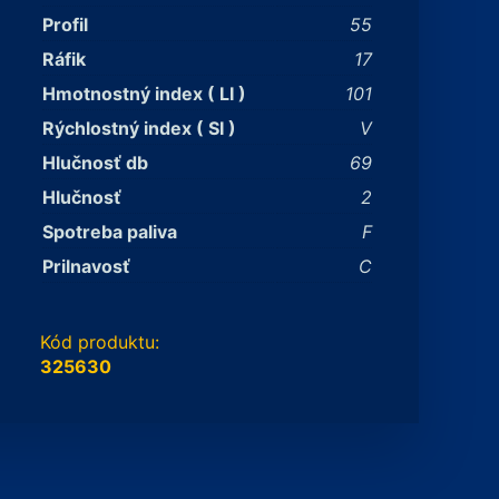
Profil
55
Ráfik
17
Hmotnostný index ( LI )
101
Rýchlostný index ( SI )
V
Hlučnosť db
69
Hlučnosť
2
Spotreba paliva
F
Prilnavosť
C
Kód produktu:
325630