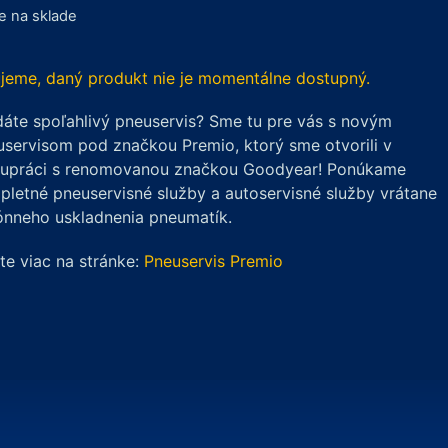
je na sklade
jeme, daný produkt nie je momentálne dostupný.
áte spoľahlivý pneuservis? Sme tu pre vás s novým
servisom pod značkou Premio, ktorý sme otvorili v
lupráci s renomovanou značkou Goodyear! Ponúkame
letné pneuservisné služby a autoservisné služby vrátane
ónneho uskladnenia pneumatík.
ite viac na stránke:
Pneuservis Premio