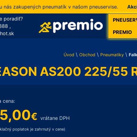
s zakupených pneumatík v našom pneuservise.
Akcia!
10
e poradiť?
PNEUSER
888
,
PREMIO
hot.sk
\
\
\
Úvod
Obchod
Pneumatiky
Fal
EASON AS200 225/55 R
a cena:
5,00
€
vrátane DPH
klačný poplatok je zahrnutý v cene)