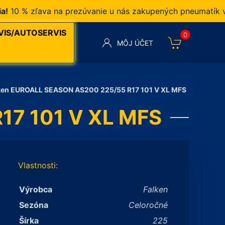
 % zľava na prezúvanie u nás zakupených pneumatík v naš
VIS/AUTOSERVIS
0
MÔJ ÚČET
ken EUROALL SEASON AS200 225/55 R17 101 V XL MFS
17 101 V XL MFS
Vlastnosti:
Výrobca
Falken
Sezóna
Celoročné
Šírka
225