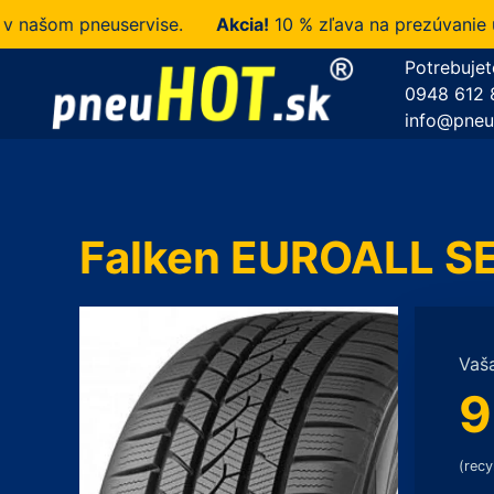
šom pneuservise.
Akcia!
10 % zľava na prezúvanie u ná
Potrebujet
0948 612 
info@pneu
Falken EUROALL S
Vaš
9
(recy