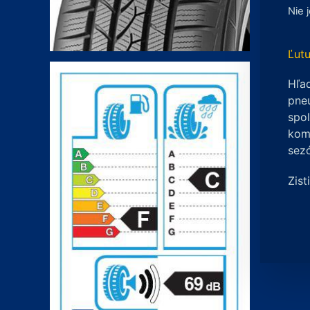
Nie 
Ľutu
Hľad
pneu
spo
komp
sez
Zist