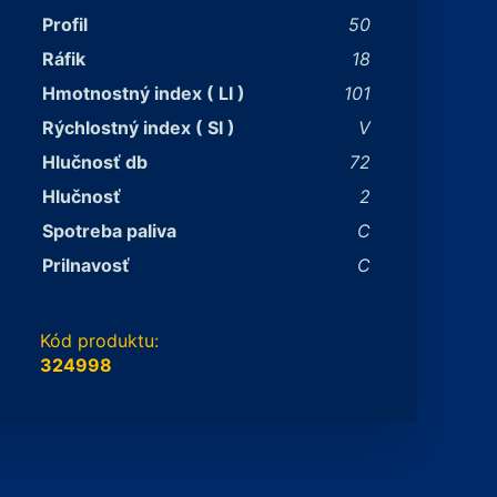
Profil
50
Ráfik
18
Hmotnostný index ( LI )
101
Rýchlostný index ( SI )
V
Hlučnosť db
72
Hlučnosť
2
Spotreba paliva
C
Prilnavosť
C
Kód produktu:
324998