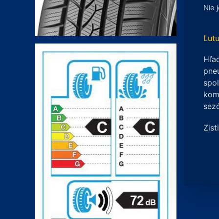
Nie 
Ľutu
Hľad
pneu
spo
komp
sez
Zist