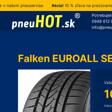
našom pneuservise.
Akcia!
10 % zľava na prezúvanie u n
Potrebujet
0948 612 
info@pneu
Falken EUROALL S
Vaš
1
(recy