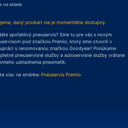
je na sklade
jeme, daný produkt nie je momentálne dostupný.
áte spoľahlivý pneuservis? Sme tu pre vás s novým
servisom pod značkou Premio, ktorý sme otvorili v
lupráci s renomovanou značkou Goodyear! Ponúkame
letné pneuservisné služby a autoservisné služby vrátane
ónneho uskladnenia pneumatík.
ite viac na stránke:
Pneuservis Premio