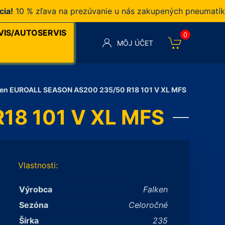
0 % zľava na prezúvanie u nás zakupených pneumatík v n
VIS/AUTOSERVIS
0
MÔJ ÚČET
ken EUROALL SEASON AS200 235/50 R18 101 V XL MFS
18 101 V XL MFS
Vlastnosti:
Výrobca
Falken
Sezóna
Celoročné
Šírka
235