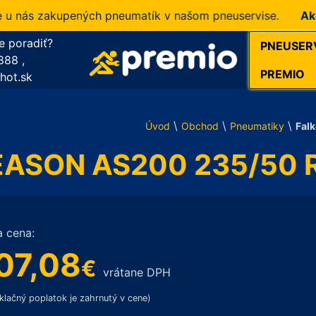
ás zakupených pneumatík v našom pneuservise.
Akcia!
1
e poradiť?
PNEUSER
888
,
PREMIO
hot.sk
\
\
\
Úvod
Obchod
Pneumatiky
Fal
EASON AS200 235/50 R
a cena:
07,08
€
vrátane DPH
klačný poplatok je zahrnutý v cene)