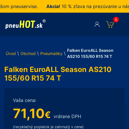
 pneuservise.
Akcia!
10 % zľava na prezúvanie u nás z
0
Falken EuroALL Season
\
\
\
Úvod
Obchod
Pneumatiky
AS210 155/60 R15 74 T
Falken EuroALL Season AS210
155/60 R15 74 T
Vaša cena:
71,10
€
vrátane DPH
(recyklačný poplatok je zahrnutý v cene)