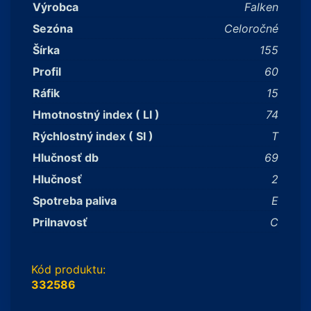
Výrobca
Falken
Sezóna
Celoročné
Šírka
155
Profil
60
Ráfik
15
Hmotnostný index ( LI )
74
Rýchlostný index ( SI )
T
Hlučnosť db
69
Hlučnosť
2
Spotreba paliva
E
Prilnavosť
C
Kód produktu:
332586