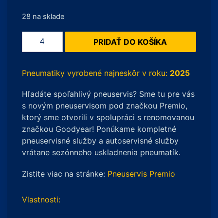
28 na sklade
množstvo
PRIDAŤ DO KOŠÍKA
Falken
EuroALL
Season
Pneumatiky vyrobené najneskôr v roku:
2025
AS210
Hľadáte spoľahlivý pneuservis? Sme tu pre vás
155/60
s novým pneuservisom pod značkou Premio,
R15
ktorý sme otvorili v spolupráci s renomovanou
74
značkou Goodyear! Ponúkame kompletné
T
pneuservisné služby a autoservisné služby
vrátane sezónneho uskladnenia pneumatík.
Zistite viac na stránke:
Pneuservis Premio
Vlastnosti: