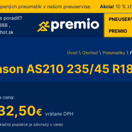
ých pneumatík v našom pneuservise.
Akcia!
10 % zľava n
e poradiť?
PNEUSER
888
,
PREMIO
hot.sk
\
\
\
Úvod
Obchod
Pneumatiky
ason AS210 235/45 R1
a cena:
32,50
€
vrátane DPH
klačný poplatok je zahrnutý v cene)