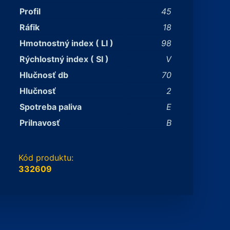
Profil
45
Ráfik
18
Hmotnostný index ( LI )
98
Rýchlostný index ( SI )
V
Hlučnosť db
70
Hlučnosť
2
Spotreba paliva
E
Prilnavosť
B
Kód produktu:
332609