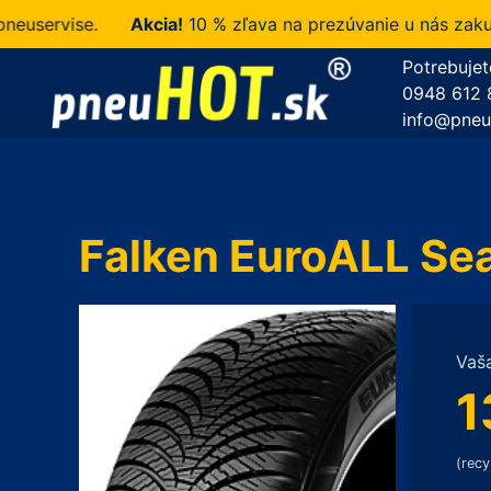
ervise.
Akcia!
10 % zľava na prezúvanie u nás zakupen
Potrebujet
0948 612 
info@pneu
Falken EuroALL Se
Vaš
1
(recy