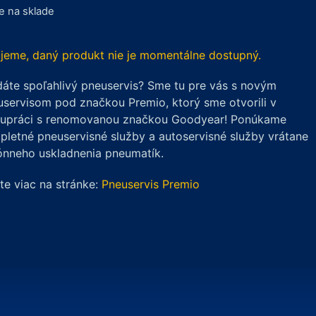
je na sklade
jeme, daný produkt nie je momentálne dostupný.
áte spoľahlivý pneuservis? Sme tu pre vás s novým
servisom pod značkou Premio, ktorý sme otvorili v
lupráci s renomovanou značkou Goodyear! Ponúkame
letné pneuservisné služby a autoservisné služby vrátane
ónneho uskladnenia pneumatík.
ite viac na stránke:
Pneuservis Premio