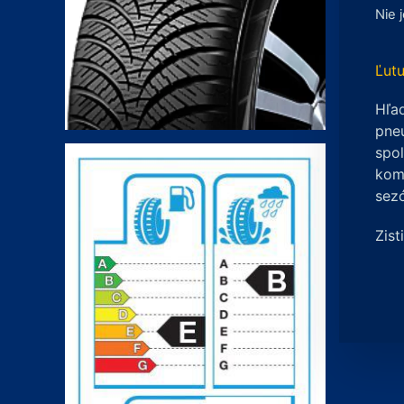
Nie 
Ľutu
Hľad
pneu
spo
komp
sez
Zist