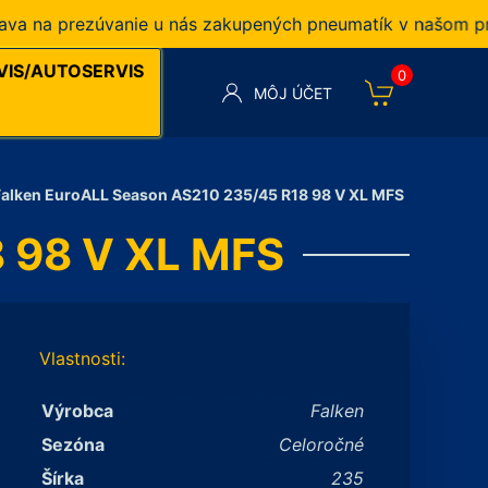
a prezúvanie u nás zakupených pneumatík v našom pneuse
VIS/AUTOSERVIS
0
MÔJ ÚČET
Falken EuroALL Season AS210 235/45 R18 98 V XL MFS
8 98 V XL MFS
Vlastnosti:
Výrobca
Falken
Sezóna
Celoročné
Šírka
235